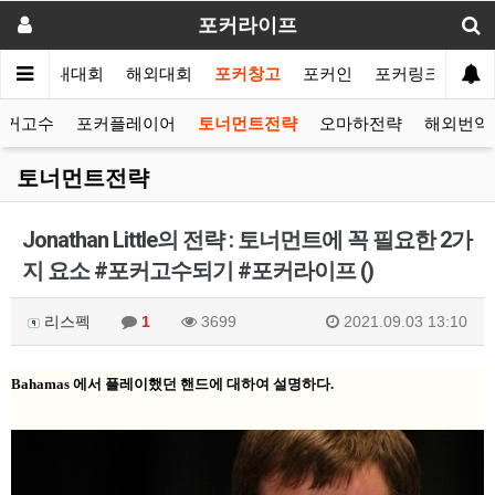
포커라이프
항
국내대회
해외대회
포커창고
포커인
포커링크
국
포커고수
포커플레이어
토너먼트전략
오마하전략
해외번역
토너먼트전략
Jonathan Little의 전략 : 토너먼트에 꼭 필요한 2가
지 요소 #포커고수되기 #포커라이프 ()
리스펙
1
3699
2021.09.03 13:10
Bahamas
에서 플레이했던 핸드에 대하여 설명하다
.