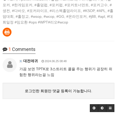
포커
,
#한게임포커
,
#홀덤펍
,
#포커펍
,
#포커토너먼트
,
#포커고수
,
#
생컨
,
#다바오
,
#포커라이프
,
#리스펙홀덤라이프
,
#KSOP
,
#APL
,
#홀
덤대회
,
#홀정교
,
#wsop
,
#wcop
,
#GG
,
#온라인포커
,
#j88
,
#apl
,
#대
회일정 #임요환 #ops #WPT#리오#wcop
1
Comments
대전애귀
2024.06.25 08:48
가끔 보면 TPTK로 3스트리트 콜을 주는 행위가 굉장히 위
험한 행위라는걸 느낌
로그인한 회원만 댓글 등록이 가능합니다.