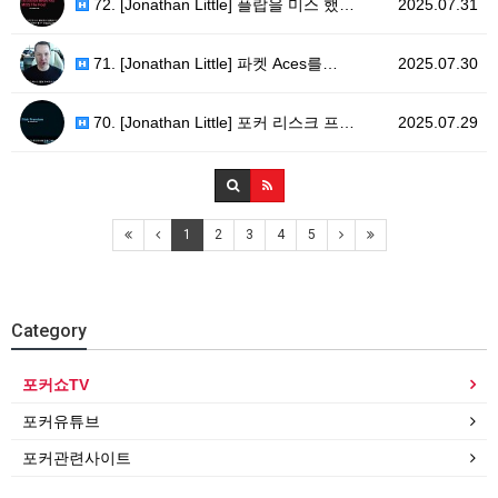
72. [Jonathan Little] 플랍을 미스 했…
2025.07.31
71. [Jonathan Little] 파켓 Aces를…
2025.07.30
70. [Jonathan Little] 포커 리스크 프…
2025.07.29
1
2
3
4
5
Category
포커쇼TV
포커유튜브
포커관련사이트