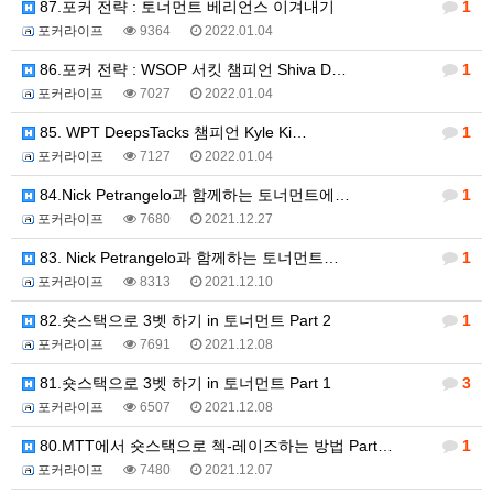
87.포커 전략 : 토너먼트 베리언스 이겨내기
1
포커라이프
9364
2022.01.04
86.포커 전략 : WSOP 서킷 챔피언 Shiva D…
1
포커라이프
7027
2022.01.04
85. WPT DeepsTacks 챔피언 Kyle Ki…
1
포커라이프
7127
2022.01.04
84.Nick Petrangelo과 함께하는 토너먼트에…
1
포커라이프
7680
2021.12.27
83. Nick Petrangelo과 함께하는 토너먼트…
1
포커라이프
8313
2021.12.10
82.숏스택으로 3벳 하기 in 토너먼트 Part 2
1
포커라이프
7691
2021.12.08
81.숏스택으로 3벳 하기 in 토너먼트 Part 1
3
포커라이프
6507
2021.12.08
80.MTT에서 숏스택으로 첵-레이즈하는 방법 Part…
1
포커라이프
7480
2021.12.07