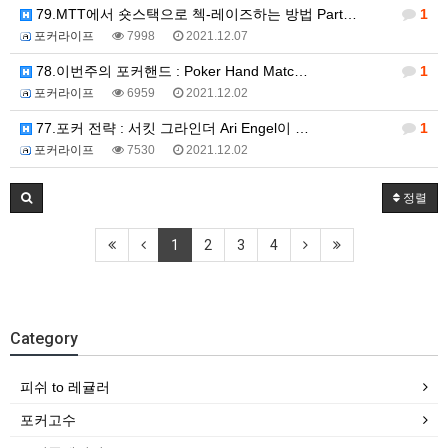
79.MTT에서 숏스택으로 첵-레이즈하는 방법 Part…
1
포커라이프
7998
2021.12.07
78.이번주의 포커핸드 : Poker Hand Matc…
1
포커라이프
6959
2021.12.02
77.포커 전략 : 서킷 그라인더 Ari Engel이 …
1
포커라이프
7530
2021.12.02
정렬
1
2
3
4
Category
피쉬 to 레귤러
포커고수