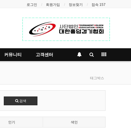
로그인
회원가입
정보찾기
접속 157
커뮤니티
고객센터
태그박스
검색
인기
색인