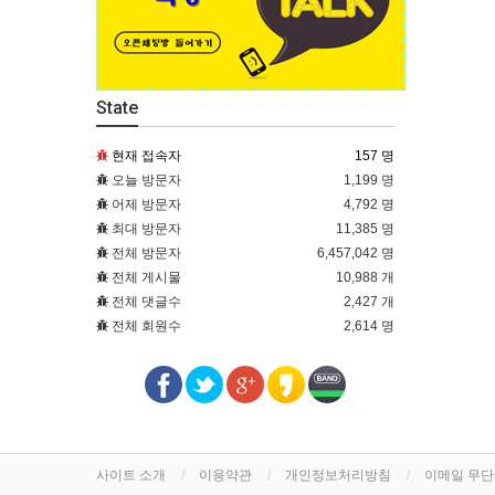
State
현재 접속자
157 명
오늘 방문자
1,199 명
어제 방문자
4,792 명
최대 방문자
11,385 명
전체 방문자
6,457,042 명
전체 게시물
10,988 개
전체 댓글수
2,427 개
전체 회원수
2,614 명
사이트 소개
이용약관
개인정보처리방침
이메일 무