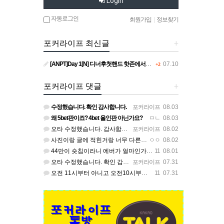
Login
자동로그인
회원가입
|
정보찾기
포커라이프 최신글
+
[ANPT]Day 1[N] 디너후첫핸드 핫존에서의 피튀기는전쟁
07.10
+2
포커라이프 댓글
+
수정했습니다. 확인 감사합니다.
포커라이프
08.03
왜 5bet판이죠? 4bet 올인판 아닌가요?
ㅁㄴ
08.03
오타 수정했습니다. 감사합니다.
포커라이프
08.02
사진이랑 글에 적힌거랑 너무 다른데... 검수가 아예 안되고 올라오나봐요
ㅇㅇ
08.02
44만이 숏칩이라니 에버가 얼마인가요? Utg스택도 궁금하네요
11
08.01
오타 수정했습니다. 확인 감사합니다.
포커라이프
07.31
오전 11시부터 아니고 오전10시부터 시작아닌가요
11
07.31