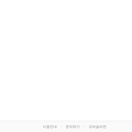
이용안내
문의하기
모바일버전