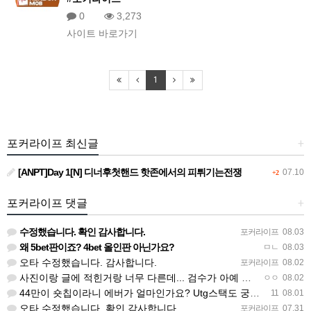
0
3,273
사이트 바로가기
1
포커라이프 최신글
+
[ANPT]Day 1[N] 디너후첫핸드 핫존에서의 피튀기는전쟁
07.10
+2
포커라이프 댓글
+
수정했습니다. 확인 감사합니다.
포커라이프
08.03
왜 5bet판이죠? 4bet 올인판 아닌가요?
ㅁㄴ
08.03
오타 수정했습니다. 감사합니다.
포커라이프
08.02
사진이랑 글에 적힌거랑 너무 다른데... 검수가 아예 안되고 올라오나봐요
ㅇㅇ
08.02
44만이 숏칩이라니 에버가 얼마인가요? Utg스택도 궁금하네요
11
08.01
오타 수정했습니다. 확인 감사합니다.
포커라이프
07.31