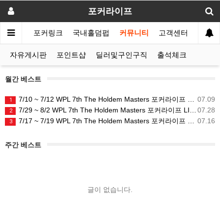
포커라이프
포커인
포커링크
국내홀덤펍
커뮤니티
고객센터
자유게시판
포인트샵
딜러및구인구직
출석체크
월간 베스트
7/10 ~ 7/12 WPL 7th The Holdem Masters 포커라이프 LIVE UPDATE!
07.09
1
7/29 ~ 8/2 WPL 7th The Holdem Masters 포커라이프 LIVE UPDATE!
07.28
2
7/17 ~ 7/19 WPL 7th The Holdem Masters 포커라이프 LIVE UPDATE!
07.16
3
주간 베스트
글이 없습니다.