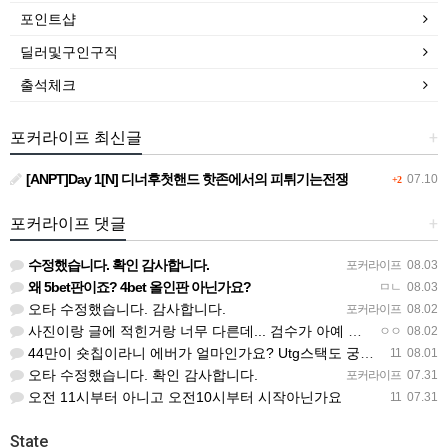
포인트샵
딜러및구인구직
출석체크
포커라이프 최신글
+
[ANPT]Day 1[N] 디너후첫핸드 핫존에서의 피튀기는전쟁
07.10
+2
포커라이프 댓글
+
수정했습니다. 확인 감사합니다.
포커라이프
08.03
왜 5bet판이죠? 4bet 올인판 아닌가요?
ㅁㄴ
08.03
오타 수정했습니다. 감사합니다.
포커라이프
08.02
사진이랑 글에 적힌거랑 너무 다른데... 검수가 아예 안되고 올라오나봐요
ㅇㅇ
08.02
44만이 숏칩이라니 에버가 얼마인가요? Utg스택도 궁금하네요
11
08.01
오타 수정했습니다. 확인 감사합니다.
포커라이프
07.31
오전 11시부터 아니고 오전10시부터 시작아닌가요
11
07.31
State