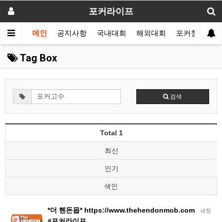
포커라이프
메인
공지사항
국내대회
해외대회
포커창고
Tag Box
검색
Total 1
최신
인기
색인
*더 헨돈몹* https://www.thehendonmob.com
새창
#포커라이프