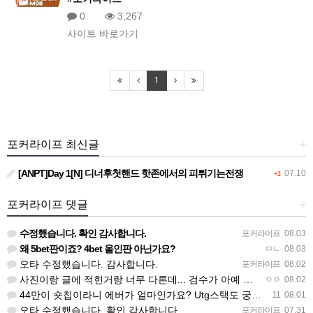
0
3,267
사이트 바로가기
1
포커라이프 최신글
+
[ANPT]Day 1[N] 디너후첫핸드 핫존에서의 피튀기는전쟁
07.10
+2
포커라이프 댓글
+
수정했습니다. 확인 감사합니다.
포커라이프
08.03
왜 5bet판이죠? 4bet 올인판 아닌가요?
ㅁㄴ
08.03
오타 수정했습니다. 감사합니다.
포커라이프
08.02
사진이랑 글에 적힌거랑 너무 다른데... 검수가 아예 안되고 올라오나봐요
ㅇㅇ
08.02
44만이 숏칩이라니 에버가 얼마인가요? Utg스택도 궁금하네요
11
08.01
오타 수정했습니다. 확인 감사합니다.
포커라이프
07.31