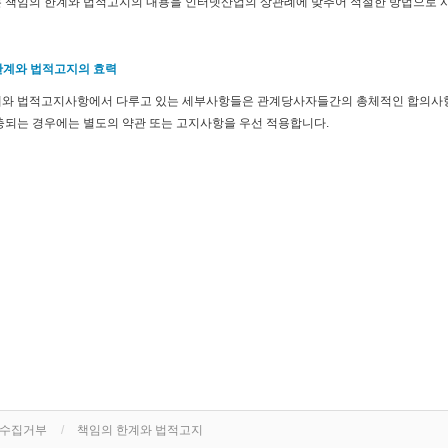
 책임의 한계와 법적고지의 내용을 인터넷산업의 상관례에 맞추어 적절한 방법으로 사
 한계와 법적고지의 효력
와 법적고지사항에서 다루고 있는 세부사항들은 관계당사자들간의 총체적인 합의사항이
충되는 경우에는 별도의 약관 또는 고지사항을 우선 적용합니다.
단수집거부
책임의 한계와 법적고지