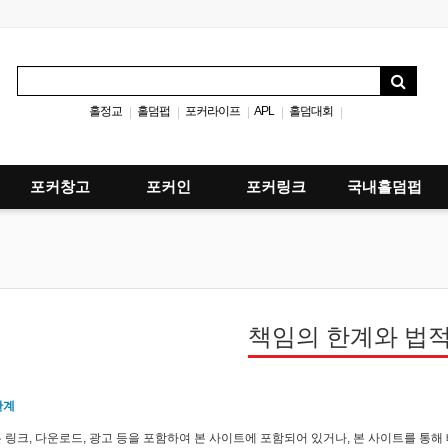
홀정교
홀덤펍
포커라이프
APL
홀덤대회
|
|
|
|
|
포커창고
포커인
포커링크
국내홀덤펍
책임의 한계와 법
한계
 링크, 다운로드, 광고 등을 포함하여 본 사이트에 포함되어 있거나, 본 사이트를 통