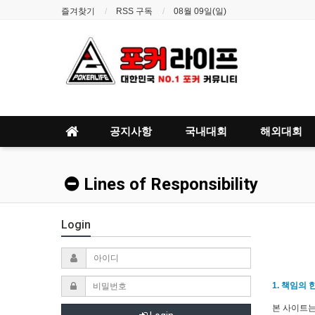
즐겨찾기
RSS 구독
08월 09일(일)
공지사항
국내대회
해외대회
Lines of Responsibility
Login
1. 책임의 
본 사이트는