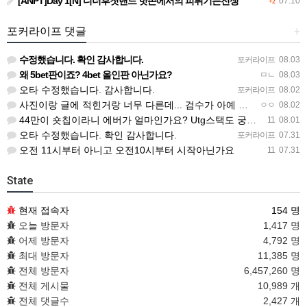
[ANPT]Day 1[N] 디너후첫핸드 핫존에서의 피튀기는전쟁
07.10
+2
포커라이프 댓글
+
수정했습니다. 확인 감사합니다.
포커라이프
08.03
왜 5bet판이죠? 4bet 올인판 아닌가요?
ㅁㄴ
08.03
오타 수정했습니다. 감사합니다.
포커라이프
08.02
사진이랑 글에 적힌거랑 너무 다른데... 검수가 아예 안되고 올라오나봐요
ㅇㅇ
08.02
44만이 숏칩이라니 에버가 얼마인가요? Utg스택도 궁금하네요
11
08.01
오타 수정했습니다. 확인 감사합니다.
포커라이프
07.31
오전 11시부터 아니고 오전10시부터 시작아닌가요
11
07.31
State
현재 접속자
154 명
오늘 방문자
1,417 명
어제 방문자
4,792 명
최대 방문자
11,385 명
전체 방문자
6,457,260 명
전체 게시물
10,989 개
전체 댓글수
2,427 개