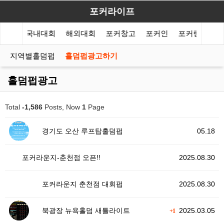
포커라이프
외대회
포커창고
포커인
포커링크
국내홀덤펍
커뮤니티
지역별홀덤펍
홀덤펍광고하기
홀덤펍광고
Total
-1,586
Posts, Now
1
Page
경기도 오산 루프탑홀덤펍
05.18
포커라운지-춘천점 오픈!!
2025.08.30
포커라운지 춘천점 대회펍
2025.08.30
북광장 뉴욕홀덤 새틀라이트
2025.03.05
+1