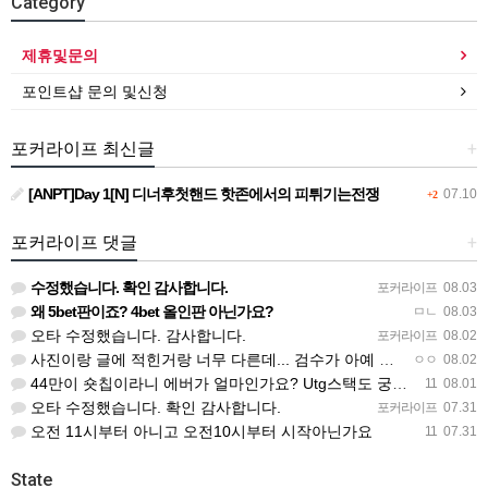
Category
제휴및문의
포인트샵 문의 및신청
포커라이프 최신글
+
[ANPT]Day 1[N] 디너후첫핸드 핫존에서의 피튀기는전쟁
07.10
+2
포커라이프 댓글
+
수정했습니다. 확인 감사합니다.
포커라이프
08.03
왜 5bet판이죠? 4bet 올인판 아닌가요?
ㅁㄴ
08.03
오타 수정했습니다. 감사합니다.
포커라이프
08.02
사진이랑 글에 적힌거랑 너무 다른데... 검수가 아예 안되고 올라오나봐요
ㅇㅇ
08.02
44만이 숏칩이라니 에버가 얼마인가요? Utg스택도 궁금하네요
11
08.01
오타 수정했습니다. 확인 감사합니다.
포커라이프
07.31
오전 11시부터 아니고 오전10시부터 시작아닌가요
11
07.31
State