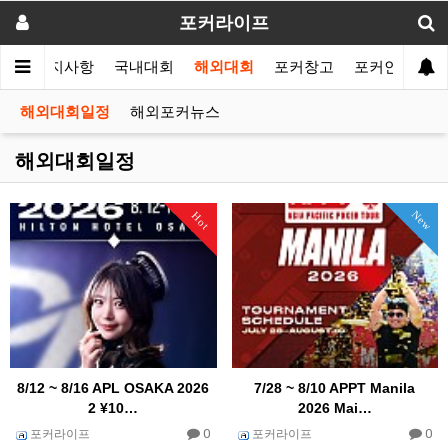
포커라이프
인
공지사항
국내대회
해외대회
포커창고
포커인
포
해외대회일정
해외포커뉴스
해외대회일정
New
Hot
8/12 ~ 8/16 APL OSAKA 2026
7/28 ~ 8/10 APPT Manila
2 ¥10…
2026 Mai…
0
0
포커라이프
포커라이프