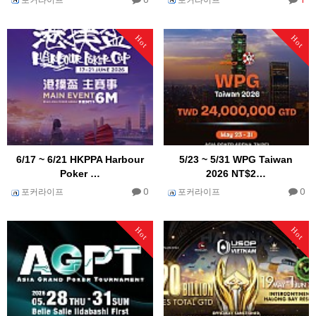
포커라이프
포커라이프
Hot
Hot
6/17 ~ 6/21 HKPPA Harbour
5/23 ~ 5/31 WPG Taiwan
Poker …
2026 NT$2…
0
0
포커라이프
포커라이프
Hot
Hot