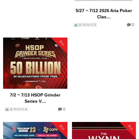
5/27 ~ 7/12 2026 Aria Poker
Clas…
0
포커라이프
Hot
7/2 ~ 7/13 HSOP Grinder
Series V…
0
포커라이프
Hot
Hot