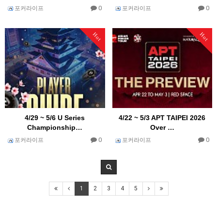
0
0
포커라이프
포커라이프
Hot
Hot
4/29 ~ 5/6 U Series
4/22 ~ 5/3 APT TAIPEI 2026
Championship…
Over …
0
0
포커라이프
포커라이프
1
2
3
4
5