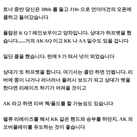
토너 중반 당신은 30bb 를 들고 J10s 으로 언더더건의 오픈에
콜하고 들어갔습니다
플랍은 K Q 7 레인보우이고 양차입니다. 상대가 하프벳을 했
습니다......거의 AK AQ 이고 KK 나 AA 일수도 있을 겁니다
일단 콜을 했습니다. 턴에 9 가 떠서 넛이 되었습니다
상대가 또 하프벳을 합니다. 여기서는 콜만 하면 안됩니다. 리
버에 쫑이 나거나 러너러너 플러시 보드가 되고 상대가 벳을
한다면 리레이즈 하기가 어려울 것이고
AK 라고 하면 리버 첵/폴드를 할 가능성도 있습니다
밸류 리레이즈를 해서 KK 같은 핸드와 승부를 하던지, AK 의
오버플레이를 유도하는 것이 좋습니다