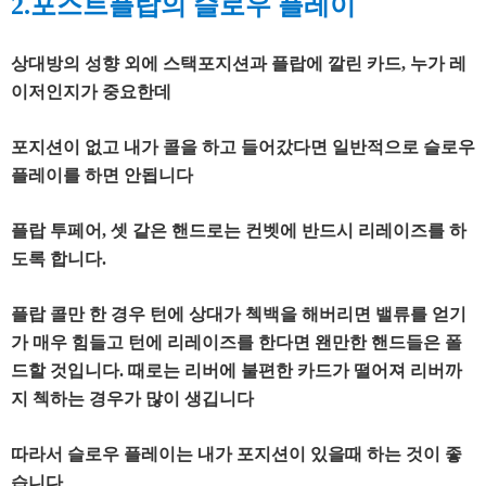
2.포스트플랍의 슬로우 플레이
상대방의 성향 외에 스택포지션과 플랍에 깔린 카드, 누가 레
이저인지가 중요한데
포지션이 없고 내가 콜을 하고 들어갔다면 일반적으로 슬로우
플레이를 하면 안됩니다
플랍 투페어, 셋 같은 핸드로는 컨벳에 반드시 리레이즈를 하
도록 합니다.
플랍 콜만 한 경우 턴에 상대가 첵백을 해버리면 밸류를 얻기
가 매우 힘들고 턴에 리레이즈를 한다면 왠만한 핸드들은 폴
드할 것입니다. 때로는 리버에 불편한 카드가 떨어져 리버까
지 첵하는 경우가 많이 생깁니다
따라서 슬로우 플레이는 내가 포지션이 있을때 하는 것이 좋
습니다