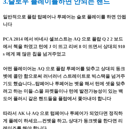
3.슬로우 플레이를하면 안되는 핸드
일반적으로 플랍 탑페어나 투페어는 슬로 플레이를 하면 안됩
니다
PCA 2014 에서 바네사 셀브스트는 AQ 으로 플랍 Q 2 2 보드
에서 첵을 하였고 턴에 J 이 뜨고 리버 8 이 뜨면서 상대의 910
s 에게 꽤 많은 칩을 넘겨주었고
어떤 플레이어는 AQ 으로 플랍 투페어를 맞추고 상대의 동크
벳에 콜만 함으로써 러너러너 스트레이트로 빅스택을 넘겨주
기도 했습니다...탑페어나 투페어는 벳을 해서 턴에 셋을 맞추
려고 하는 미들-스몰 파켓들이나 턴에 발전가능성이 있는 백
도어 플러시 같은 핸드들을 플랍에서 쫓아내야 합니다
따라서 AK 나 AQ 으로 텁페어나 투페어가 되었다면 정직하
게 플레이 하세요....컨벳을 하고, 상대가 동크벳을 한다면 리
레이즈를 해야 합니다.