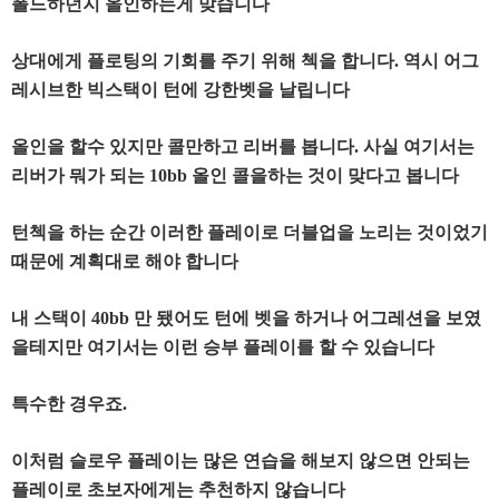
폴드하던지 올인하는게 맞습니다
상대에게 플로팅의 기회를 주기 위해 첵을 합니다. 역시 어그
레시브한 빅스택이 턴에 강한벳을 날립니다
올인을 할수 있지만 콜만하고 리버를 봅니다. 사실 여기서는
리버가 뭐가 되는 10bb 올인 콜을하는 것이 맞다고 봅니다
턴첵을 하는 순간 이러한 플레이로 더블업을 노리는 것이었기
때문에 계획대로 해야 합니다
내 스택이 40bb 만 됐어도 턴에 벳을 하거나 어그레션을 보였
을테지만 여기서는 이런 승부 플레이를 할 수 있습니다
특수한 경우죠.
이처럼 슬로우 플레이는 많은 연습을 해보지 않으면 안되는
플레이로 초보자에게는 추천하지 않습니다