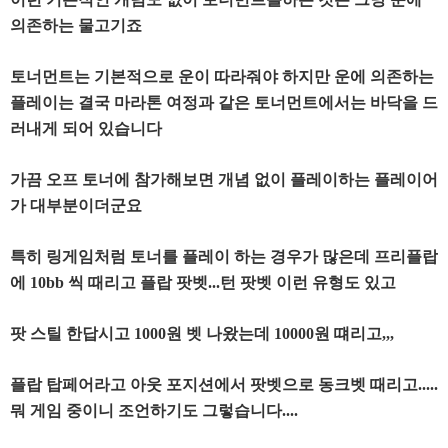
의존하는 물고기죠
토너먼트는 기본적으로 운이 따라줘야 하지만 운에 의존하는
플레이는 결국 마라톤 여정과 같은 토너먼트에서는 바닥을 드
러내게 되어 있습니다
가끔 오프 토너에 참가해보면 개념 없이 플레이하는 플레이어
가 대부분이더군요
특히 링게임처럼 토너를 플레이 하는 경우가 많은데 프리플랍
에 10bb 씩 때리고 플랍 팟벳...턴 팟벳 이런 유형도 있고
팟 스틸 한답시고 1000원 벳 나왔는데 10000원 떄리고,,,
플랍 탑페어라고 아웃 포지션에서 팟벳으로 동크벳 때리고.....
뭐 게임 중이니 조언하기도 그렇습니다....