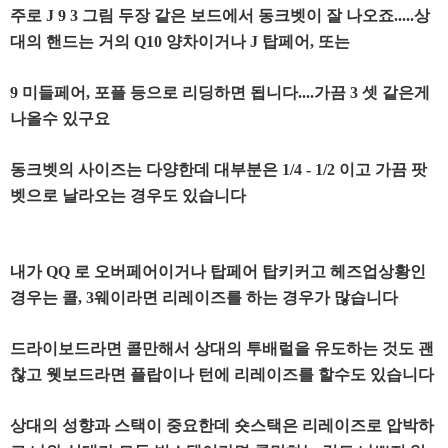
주로 J 9 3 그림 두장 같은 보드에서 동크벳이 잘 나오죠.....상
대의 핸드는 거의 Q10 양차이거나 J 탑페어, 또는
9 미들페어, 포플 등으로 리딩하면 됩니다....가끔 3 셋 같은게
나올수 있구요
동크벳의 사이즈는 다양한데 대부분은 1/4 - 1/2 이고 가끔 팟
벳으로 날라오는 경우도 있습니다
내가 QQ 로 오버페어이거나 탑페어 탑키커고 헤즈업상황인
경우는 콜, 3웨이라면 리레이즈를 하는 경우가 많습니다
드라이보드라면 콜만해서 상대의 투배럴을 유도하는 것도 괜
찮고 웻보드라면 플랍이나 턴에 리레이즈를 할수도 있습니다
상대의 성향과 스택이 중요한데 숏스택은 리레이즈로 압박하