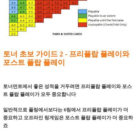
토너 초보 가이드 2 - 프리플랍 플레이와
포스트 플랍 플레이
토너먼트에서 좋은 성적을 거두려면 프리플랍 플레이와 포스
트 플랍 플레이가 모두 중요합니다
일반적으로 풀링에서보다는 6링에서 프리플랍 플레이가 더
중요하고 오프라인 링게임은 포스트 플랍 플레이가 더 중요하
죠