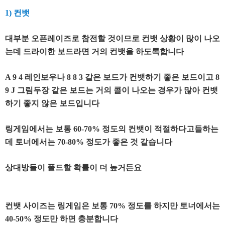
1) 컨뱃
대부분 오픈레이즈로 참전할 것이므로 컨뱃 상황이 많이 나오
는데 드라이한 보드라면 거의 컨뱃을 하도록합니다
A 9 4 레인보우나 8 8 3 같은 보드가 컨뱃하기 좋은 보드이고 8
9 J 그림두장 같은 보드는 거의 콜이 나오는 경우가 많아
컨뱃
하기 좋지 않은 보드입니다
링게임에서는 보통 60-70% 정도의 컨뱃이 적절하다고들하는
데 토너에서는 70-80% 정도가 좋은 것 같습니다
상대방들이 폴드할 확률이 더 높거든요
컨뱃 사이즈는 링게임은 보통 70% 정도를 하지만 토너에서는
40-50% 정도만 하면 충분합니다