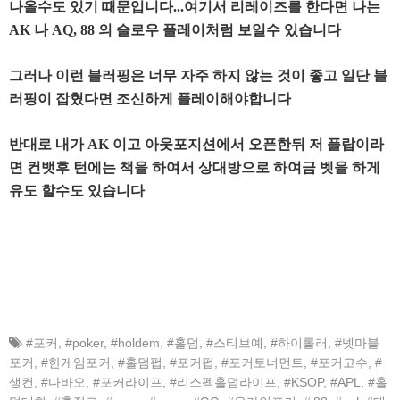
나올수도 있기 때문입니다...여기서 리레이즈를 한다면 나는
AK 나 AQ, 88 의 슬로우 플레이처럼 보일수 있습니다
그러나 이런 블러핑은 너무 자주 하지 않는 것이 좋고 일단 블
러핑이 잡혔다면 조신하게 플레이해야합니다
반대로 내가 AK 이고 아웃포지션에서 오픈한뒤 저 플랍이라
면 컨뱃후 턴에는 책을 하여서 상대방으로 하여금 벳을 하게
유도 할수도 있습니다
#포커
,
#poker
,
#holdem
,
#홀덤
,
#스티브예
,
#하이롤러
,
#넷마블
포커
,
#한게임포커
,
#홀덤펍
,
#포커펍
,
#포커토너먼트
,
#포커고수
,
#
생컨
,
#다바오
,
#포커라이프
,
#리스펙홀덤라이프
,
#KSOP
,
#APL
,
#홀