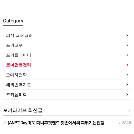
Category
피쉬 to 레귤러
포커고수
포커플레이어
토너먼트전략
오마하전략
해외번역자료
포커심리학
포커라이프 최신글
+
[ANPT]Day 1[N] 디너후첫핸드 핫존에서의 피튀기는전쟁
07.10
+2