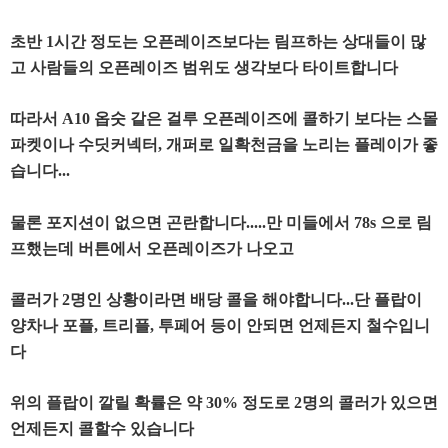
초반 1시간 정도는 오픈레이즈보다는 림프하는 상대들이 많
고 사람들의 오픈레이즈 범위도 생각보다 타이트합니다
따라서 A10 옵숫 같은 걸루 오픈레이즈에 콜하기 보다는 스몰
파켓이나 수딧커넥터, 개퍼로 일확천금을 노리는 플레이가
좋
습니다...
물론 포지션이 없으면 곤란합니다.....만 미들에서 78s 으로 림
프했는데 버튼에서 오픈레이즈가 나오고
콜러가 2명인 상황이라면 배당 콜을 해야합니다...단 플랍이
양차나 포플, 트리플, 투페어 등이 안되면 언제든지 철수입니
다
위의 플랍이 깔릴 확률은 약 30% 정도로 2명의 콜러가 있으면
언제든지 콜할수 있습니다