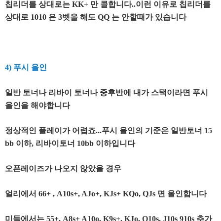
칩리더를 상대로는 KK+ 만 콜합니다..이런 이유로 칩리더를
상대로 1010 은 3벳을 해도 QQ 는 안할때가 있습니다
4) 푸시 올인
일반 토너나 리바이 토너나 중후반에 내가 스택이라면 푸시
올인을 해야합니다
정상적인 플레이가 어렵죠...푸시 올인의 기준은 일반토너 15
bb 이하, 리바이토너 10bb 이하입니다
오픈레이즈가 나오지 않았을 경우
얼리에서 66+ , A10s+, AJo+, KJs+ KQo, QJs 면 올인합니다
미들에서는 55+, A8s+ A10o, K9s+, KJo, Q10s, J10s 910s 추가