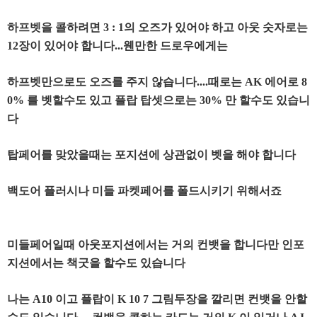
하프벳을 콜하려면 3 : 1의 오즈가 있어야 하고 아웃 숫자로는
12장이 있어야 합니다...웬만한 드로우에게는
하프벳만으로도 오즈를 주지 않습니다....때로는 AK 에어로 8
0% 를 벳할수도 있고 플랍 탑셋으로는 30% 만 할수도 있습니
다
탑페어를 맞았을때는 포지션에 상관없이 벳을 해야 합니다
백도어 플러시나 미들 파켓페어를 폴드시키기 위해서죠
미들페어일때 아웃포지션에서는 거의 컨뱃을 합니다만 인포
지션에서는 책굿을 할수도 있습니다
나는 A10 이고 플랍이 K 10 7 그림두장을 깔리면 컨뱃을 안할