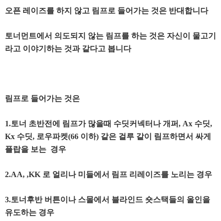
오픈 레이즈를 하지 않고 림프로 들어가는 것은 반대합니다
토너먼트에서 의도되지 않는 림프를 하는 것은 자신이 물고기
라고 이야기하는 것과 같다고 봅니다
림프로 들어가는 것은
1.토너 초반전에 림프가 많을때 수딧커넥터나 개퍼, Ax 수딧,
Kx 수딧, 로우파켓(66 이하) 같은 걸루 같이 림프하면서
싸게
플랍을 보는 경우
2.AA, ,KK 로 얼리나 미들에서 림프 리레이즈를 노리는 경우
3.토너후반 버튼이나 스몰에서 블라인드 숏스택들의 올인을
유도하는 경우