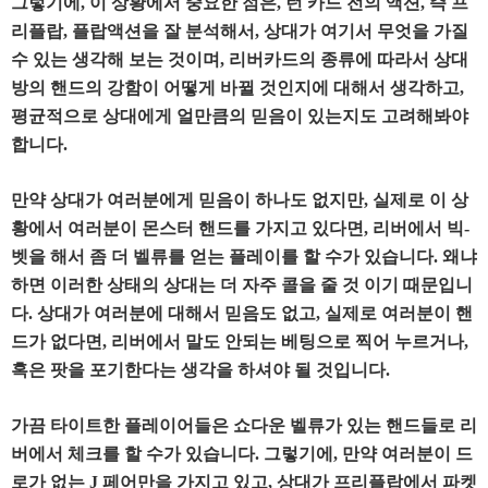
그렇기에, 이 상황에서 중요한 점은, 턴 카드 전의 액션, 즉 프
리플랍, 플랍액션을 잘 분석해서, 상대가 여기서 무엇을 가질
수 있는 생각해 보는 것이며, 리버카드의 종류에 따라서 상대
방의 핸드의 강함이 어떻게 바뀔 것인지에 대해서 생각하고,
평균적으로 상대에게 얼만큼의 믿음이 있는지도 고려해봐야
합니다.
만약 상대가 여러분에게 믿음이 하나도 없지만, 실제로 이 상
황에서 여러분이 몬스터 핸드를 가지고 있다면, 리버에서 빅-
벳을 해서 좀 더 벨류를 얻는 플레이를 할 수가 있습니다. 왜냐
하면 이러한 상태의 상대는 더 자주 콜을 줄 것 이기 때문입니
다. 상대가 여러분에 대해서 믿음도 없고, 실제로 여러분이 핸
드가 없다면, 리버에서 말도 안되는 베팅으로 찍어 누르거나,
혹은 팟을 포기한다는 생각을 하셔야 될 것입니다.
가끔 타이트한 플레이어들은 쇼다운 벨류가 있는 핸드들로 리
버에서 체크를 할 수가 있습니다. 그렇기에, 만약 여러분이 드
로가 없는 J 페어만을 가지고 있고, 상대가 프리플랍에서 파켓