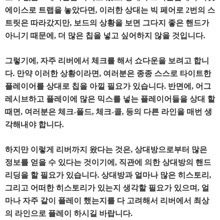
에이스로 트랩을 놓았다면, 이러한 상대는 빅 페어로 2번의 스
트릿은 따라갔지만, 보드의 상황을 보면 그다지 좋은 핸드가
아니기 때문에, 더 많은 칩을 넣고 싶어하지 않을 것입니다.
그렇기에, 자주 리버에서 체크를 해서 쇼다운을 보려고 합니
다. 만약 이러한 상황이라면, 여러분은 종종 스스로 타이트한
플레이어를 상대로 칩을 아낄 필요가 있습니다. 반면에, 어그
레시브하고 플레이에 많은 믹스를 넣는 플레이어들을 상대 할
때면, 여러분은 체크-폴드, 체크-콜, 등의 다른 라인을 매번 생
각해내야 합니다.
하지만 이렇게 리버까지 왔다는 것은, 상대방으로부터 많은
정보를 얻을 수 있다는 것이기에, 직관에 의한 상대방의 핸드
리딩을 할 필요가 있습니다. 상대방과 얼마나 많은 히스토리,
그리고 어떠한 히스토리가 있는지 생각할 필요가 있으며, 얼
마나 자주 같이 플레이 했는지를 다 고려해서 리버에서 최상
의 라인으로 플레이 하시길 바랍니다.