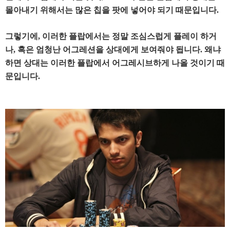
몰아내기 위해서는 많은 칩을 팟에 넣어야 되기 때문입니다.
그렇기에, 이러한 플랍에서는 정말 조심스럽게 플레이 하거
나, 혹은 엄청난 어그레션을 상대에게 보여줘야 됩니다. 왜냐
하면 상대는 이러한 플랍에서 어그레시브하게 나올 것이기 때
문입니다.