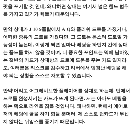
팟을 포기할 것 인데, 왜냐하면 상대는 여기서 넓은 핸드 범위
를 가지고 있기가 힘들기 때문입니다.
만약 상대가 J-10-9플랍에서 A-Q와 플러쉬 드로를 가졌거나,
어떠한 종류의 드로를 가졌다면, 그 드로는 몬스터 드로일 가
능성이 높은데, 이렇게 되면 얼마나 베팅을 하던지 간에 상대
는 폴드를 하지 않을 것이며, 더 중요한 포인트는 덱에 남아있
는 절반의 카드가 상대방의 드로에 도움을 주는 카드 일지라
도, 여러분은 리스크를 감수하고 리버에서 엄청난 베팅을 해
야 되는 상황을 스스로 자초할 수 있습니다.
만약 어리고 어그레시브한 플레이어를 상대로 하는데, 턴에서
드로를 완성시키는 카드가 뜨게 된다면, 저는 아마도 베팅을
하는 쪽으로 라인을 잡을 것입니다. 왜냐하면, 턴에서 에어로
저의 베팅에 콜을 하기 힘들 뿐더러, 제 스스로 턴카드가 무섭
지 않다는 뉘앙스를 풍기기 때문입니다.