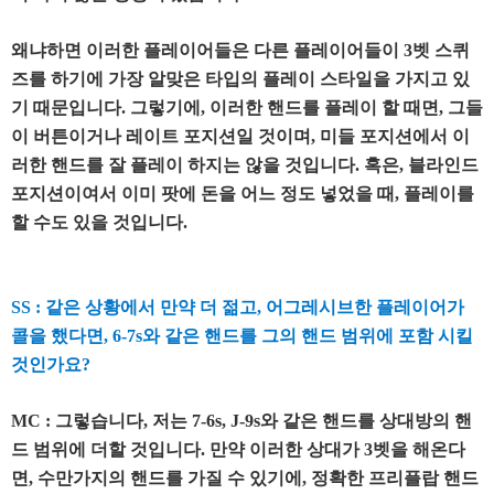
왜냐하면 이러한 플레이어들은 다른 플레이어들이 3벳 스퀴
즈를 하기에 가장 알맞은 타입의 플레이 스타일을 가지고 있
기 때문입니다. 그렇기에, 이러한 핸드를 플레이 할 때면, 그들
이 버튼이거나 레이트 포지션일 것이며, 미들 포지션에서 이
러한 핸드를 잘 플레이 하지는 않을 것입니다. 혹은, 블라인드
포지션이여서 이미 팟에 돈을 어느 정도 넣었을 때, 플레이를
할 수도 있을 것입니다.
SS : 같은 상황에서 만약 더 젊고, 어그레시브한 플레이어가
콜을 했다면, 6-7s와 같은 핸드를 그의 핸드 범위에 포함 시킬
것인가요?
MC : 그렇습니다, 저는 7-6s, J-9s와 같은 핸드를 상대방의 핸
드 범위에 더할 것입니다. 만약 이러한 상대가 3벳을 해온다
면, 수만가지의 핸드를 가질 수 있기에, 정확한 프리플랍 핸드