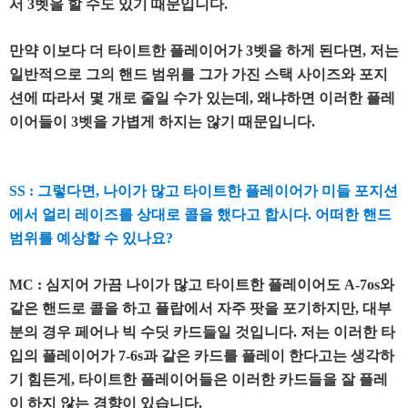
서 3벳을 할 수도 있기 때문입니다.
만약 이보다 더 타이트한 플레이어가 3벳을 하게 된다면, 저는
일반적으로 그의 핸드 범위를 그가 가진 스택 사이즈와 포지
션에 따라서 몇 개로 줄일 수가 있는데, 왜냐하면 이러한 플레
이어들이 3벳을 가볍게 하지는 않기 때문입니다.
SS : 그렇다면, 나이가 많고 타이트한 플레이어가 미들 포지션
에서 얼리 레이즈를 상대로 콜을 했다고 합시다. 어떠한 핸드
범위를 예상할 수 있나요?
MC : 심지어 가끔 나이가 많고 타이트한 플레이어도 A-7os와
같은 핸드로 콜을 하고 플랍에서 자주 팟을 포기하지만, 대부
분의 경우 페어나 빅 수딧 카드들일 것입니다. 저는 이러한 타
입의 플레이어가 7-6s과 같은 카드를 플레이 한다고는 생각하
기 힘든게, 타이트한 플레이어들은 이러한 카드들을 잘 플레
이 하지 않는 경향이 있습니다.