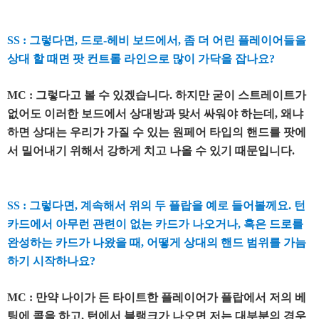
SS : 그렇다면, 드로-헤비 보드에서, 좀 더 어린 플레이어들을
상대 할 때면 팟 컨트롤 라인으로 많이 가닥을 잡나요?
MC : 그렇다고 볼 수 있겠습니다. 하지만 굳이 스트레이트가
없어도 이러한 보드에서 상대방과 맞서 싸워야 하는데, 왜냐
하면 상대는 우리가 가질 수 있는 원페어 타입의 핸드를 팟에
서 밀어내기 위해서 강하게 치고 나올 수 있기 때문입니다.
SS : 그렇다면, 계속해서 위의 두 플랍을 예로 들어볼께요. 턴
카드에서 아무런 관련이 없는 카드가 나오거나, 혹은 드로를
완성하는 카드가 나왔을 때, 어떻게 상대의 핸드 범위를 가늠
하기 시작하나요?
MC : 만약 나이가 든 타이트한 플레이어가 플랍에서 저의 베
팅에 콜을 하고, 턴에서 블랭크가 나오면 저는 대부분의 경우