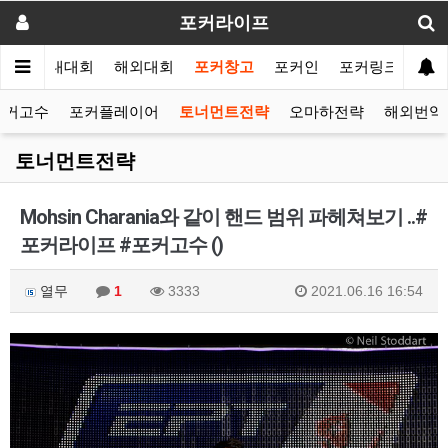
포커라이프
항
국내대회
해외대회
포커창고
포커인
포커링크
국
포커고수
포커플레이어
토너먼트전략
오마하전략
해외번역
토너먼트전략
Mohsin Charania와 같이 핸드 범위 파헤쳐보기 ..#
포커라이프 #포커고수 ()
열무
1
3333
2021.06.16 16:54