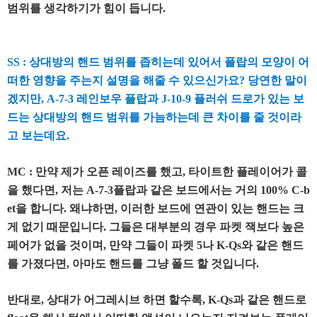
범위를 생각하기가 힘이 듭니다.
SS : 상대방의 핸드 범위를 좁히는데 있어서 플랍의 모양이 어
떠한 영향을 주는지 설명을 해줄 수 있으신가요? 당연한 말이
겠지만, A-7-3 레인보우 플랍과 J-10-9 플러쉬 드로가 있는 보
드는 상대방의 핸드 범위를 가늠하는데 큰 차이를 줄 것이라
고 보는데요.
MC : 만약 제가 오픈 레이즈를 했고, 타이트한 플레이어가 콜
을 했다면, 저는 A-7-3플랍과 같은 보드에서는 거의 100% C-b
et을 합니다. 왜냐하면, 이러한 보드에 연관이 있는 핸드는 크
게 없기 때문입니다. 그들은 대부분의 경우 파켓 잭보다 높은
페어가 없을 것이며, 만약 그들이 파켓 5나 K-Qs와 같은 핸드
를 가졌다면, 아마도 핸드를 그냥 폴드 할 것입니다.
반대로, 상대가 어그레시브 하면 할수록, K-Qs과 같은 핸드로