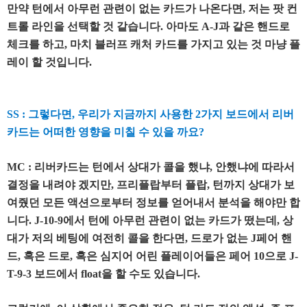
만약 턴에서 아무런 관련이 없는 카드가 나온다면, 저는 팟 컨
트롤 라인을 선택할 것 같습니다. 아마도 A-J과 같은 핸드로
체크를 하고, 마치 블러프 캐처 카드를 가지고 있는 것 마냥 플
레이 할 것입니다.
SS : 그렇다면, 우리가 지금까지 사용한 2가지 보드에서 리버
카드는 어떠한 영향을 미칠 수 있을 까요?
MC : 리버카드는 턴에서 상대가 콜을 했냐, 안했냐에 따라서
결정을 내려야 겠지만, 프리플랍부터 플랍, 턴까지 상대가 보
여줬던 모든 액션으로부터 정보를 얻어내서 분석을 해야만 합
니다. J-10-9에서 턴에 아무런 관련이 없는 카드가 떴는데, 상
대가 저의 베팅에 여전히 콜을 한다면, 드로가 없는 J페어 핸
드, 혹은 드로, 혹은 심지어 어린 플레이어들은 페어 10으로 J-
T-9-3 보드에서 float을 할 수도 있습니다.