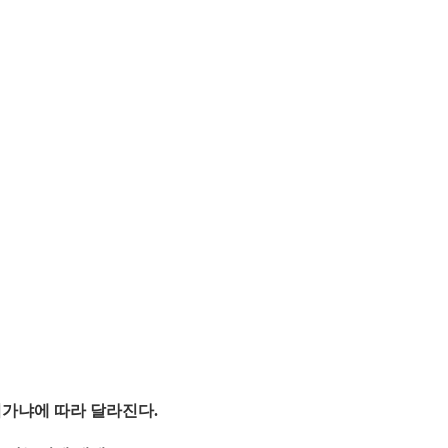
가냐에 따라 달라진다.