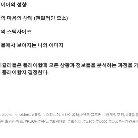
플레이어의 성향
우리의 마음의 상태 (멘탈적인 요소)
우리의 스택사이즈
테이블에서 보여지는 나의 이미지
레귤러들은 플레이할때 모든 상황과 정보들을 분석하는 과정을 
 플레이할지 결정한다.
커
,
#poker
,
#holdem
,
#홀덤
,
#스티브예
,
#하이롤러
,
#넷마블포커
,
#한게임포커
,
#홀덤
스펙홀덤라이프
,
#KSOP
,
#APL
,
#홀덤대회
,
#홀정교
,
#wsop
,
#wcop
,
#GG
,
#온라인포