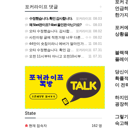
포커 
포커라이프 댓글
+
언급하
한가지
수정했습니다. 확인 감사합니다.
포커라이프
08.03
왜 5bet판이죠? 4bet 올인판 아닌가요?
ㅁㄴ
08.03
포커에
오타 수정했습니다. 감사합니다.
포커라이프
08.02
상황을
사진이랑 글에 적힌거랑 너무 다른데... 검수가 아예 안되고 올라오나봐요
ㅇㅇ
08.02
44만이 숏칩이라니 에버가 얼마인가요? Utg스택도 궁금하네요
11
08.01
오타 수정했습니다. 확인 감사합니다.
포커라이프
07.31
블랙잭
오전 11시부터 아니고 오전10시부터 시작아닌가요
11
07.31
플레이어
당신이
확률적
이 전
하지만
굉장히
State
그렇기
숙고해
현재 접속자
162 명