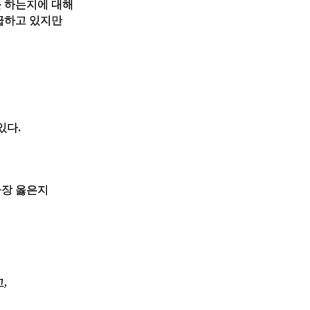
 하는지에 대해
급하고 있지만
있다.
가장 옳은지
,