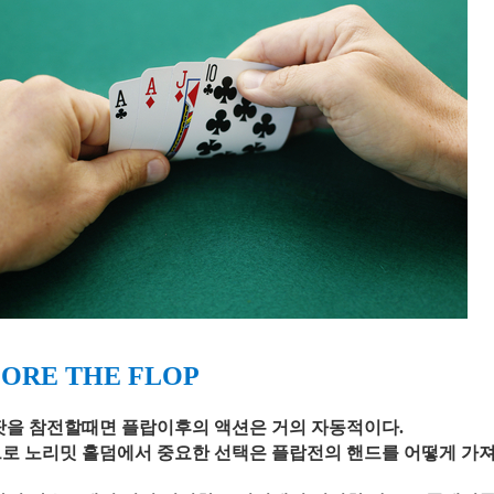
ORE THE FLOP
팟을 참전할때면 플랍이후의 액션은 거의 자동적이다.
로 노리밋 홀덤에서 중요한 선택은 플랍전의 핸드를 어떻게 가져