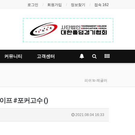
로그인
회원가입
정보찾기
접속 162
커뮤니티
고객센터
피쉬 to 레귤러
라이프 #포커고수 ()
2021.08.04 16:33