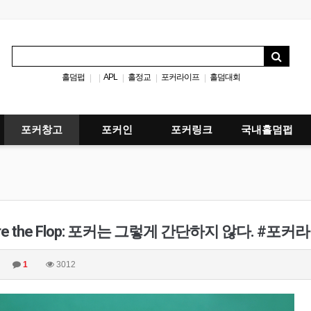
홀덤펍
APL
홀정교
포커라이프
홀덤대회
|
|
|
|
|
포커창고
포커인
포커링크
국내홀덤펍
ore the Flop: 포커는 그렇게 간단하지 않다. #포커
1
3012