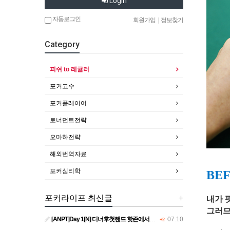
Login
자동로그인
회원가입
|
정보찾기
Category
피쉬 to 레귤러
포커고수
포커플레이어
토너먼트전략
오마하전략
해외번역자료
포커심리학
BEF
포커라이프 최신글
+
내가 
그러므
[ANPT]Day 1[N] 디너후첫핸드 핫존에서의 피튀기는전쟁
07.10
+2