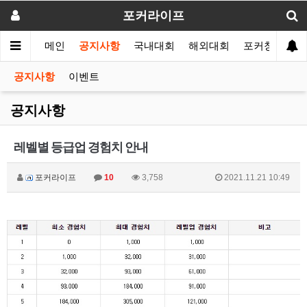
포커라이프
메인
공지사항
국내대회
해외대회
포커창고
공지사항
이벤트
공지사항
레벨별 등급업 경험치 안내
포커라이프
10
3,758
2021.11.21 10:49