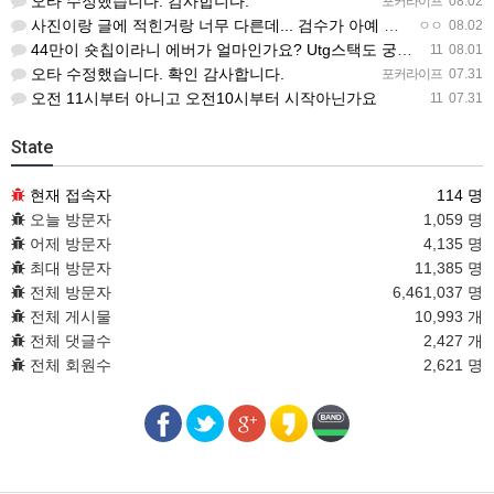
오타 수정했습니다. 감사합니다.
포커라이프
08.02
사진이랑 글에 적힌거랑 너무 다른데... 검수가 아예 안되고 올라오나봐요
ㅇㅇ
08.02
44만이 숏칩이라니 에버가 얼마인가요? Utg스택도 궁금하네요
11
08.01
오타 수정했습니다. 확인 감사합니다.
포커라이프
07.31
오전 11시부터 아니고 오전10시부터 시작아닌가요
11
07.31
State
현재 접속자
114 명
오늘 방문자
1,059 명
어제 방문자
4,135 명
최대 방문자
11,385 명
전체 방문자
6,461,037 명
전체 게시물
10,993 개
전체 댓글수
2,427 개
전체 회원수
2,621 명