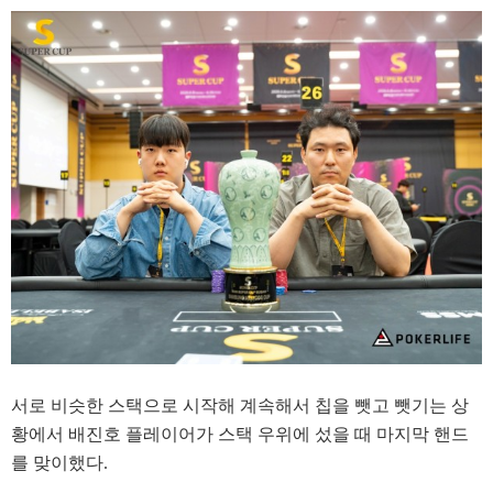
서로 비슷한 스택으로 시작해 계속해서 칩을 뺏고 뺏기는 상
황에서 배진호 플레이어가 스택 우위에 섰을 때 마지막 핸드
를 맞이했다.