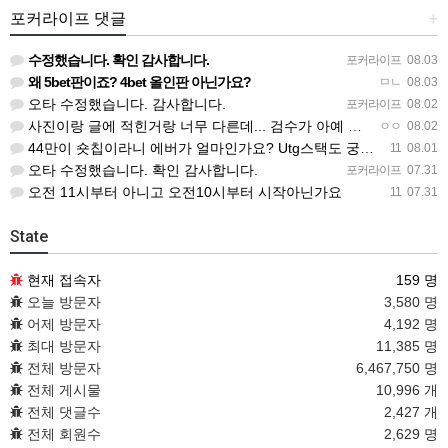
포커라이프 댓글
+
수정했습니다. 확인 감사합니다.
포커라이프
08.03
왜 5bet판이죠? 4bet 올인판 아닌가요?
ㅁㄴ
08.03
오타 수정했습니다. 감사합니다.
포커라이프
08.02
사진이랑 글에 적힌거랑 너무 다른데... 검수가 아예 안되고 올라오나봐요
ㅇㅇ
08.02
44만이 숏칩이라니 에버가 얼마인가요? Utg스택도 궁금하네요
11
08.01
오타 수정했습니다. 확인 감사합니다.
포커라이프
07.31
오전 11시부터 아니고 오전10시부터 시작아닌가요
11
07.31
State
현재 접속자
159 명
오늘 방문자
3,580 명
어제 방문자
4,192 명
최대 방문자
11,385 명
전체 방문자
6,467,750 명
전체 게시물
10,996 개
전체 댓글수
2,427 개
전체 회원수
2,629 명