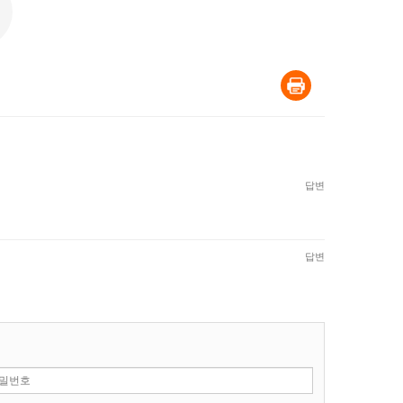
답변
답변