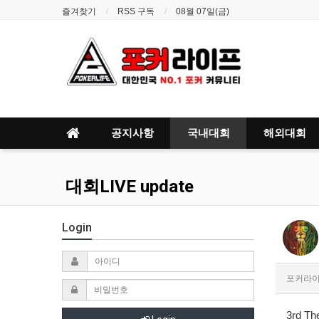
즐겨찾기
RSS 구독
08월 07일(금)
공지사항
국내대회
해외대회
대회LIVE update
Login
포커라
3rd 