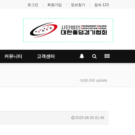
로그인
회원가입
정보찾기
접속 123
커뮤니티
고객센터
대회LIVE update
2025.06.05 01:49