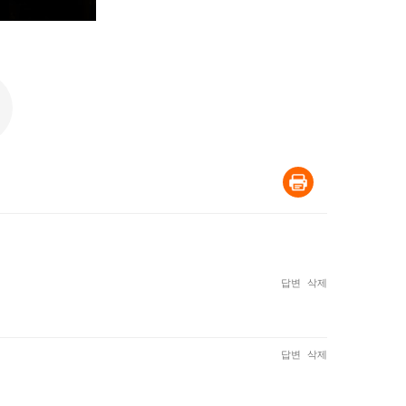
답변
삭제
답변
삭제