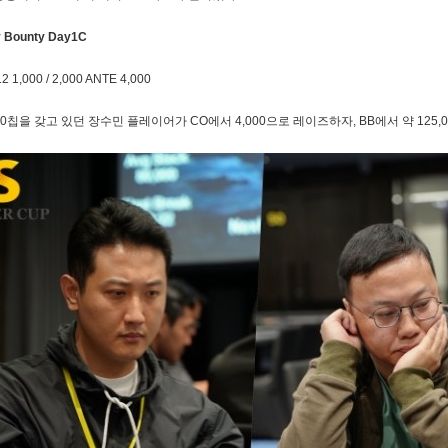
y Bounty Day1C
2 1,000 / 2,000 ANTE 4,000
000칩을 갖고 있던 장수민 플레이어가 CO에서 4,000으로 레이즈하자, BB에서 약 1