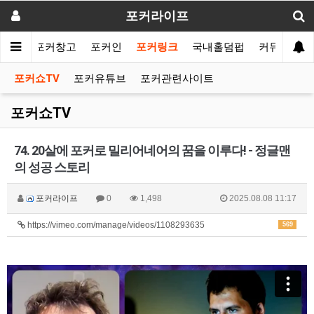
포커라이프
대회
포커창고
포커인
포커링크
국내홀덤펍
커뮤니티
포커쇼TV
포커유튜브
포커관련사이트
포커쇼TV
74. 20살에 포커로 밀리어네어의 꿈을 이루다! - 정글맨
의 성공 스토리
포커라이프
0
1,498
2025.08.08 11:17
https://vimeo.com/manage/videos/1108293635
569