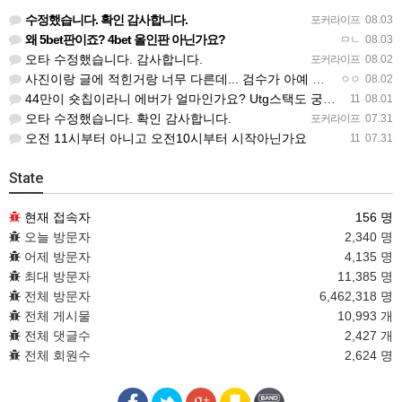
수정했습니다. 확인 감사합니다.
포커라이프
08.03
왜 5bet판이죠? 4bet 올인판 아닌가요?
ㅁㄴ
08.03
오타 수정했습니다. 감사합니다.
포커라이프
08.02
사진이랑 글에 적힌거랑 너무 다른데... 검수가 아예 안되고 올라오나봐요
ㅇㅇ
08.02
44만이 숏칩이라니 에버가 얼마인가요? Utg스택도 궁금하네요
11
08.01
오타 수정했습니다. 확인 감사합니다.
포커라이프
07.31
오전 11시부터 아니고 오전10시부터 시작아닌가요
11
07.31
State
현재 접속자
156 명
오늘 방문자
2,340 명
어제 방문자
4,135 명
최대 방문자
11,385 명
전체 방문자
6,462,318 명
전체 게시물
10,993 개
전체 댓글수
2,427 개
전체 회원수
2,624 명