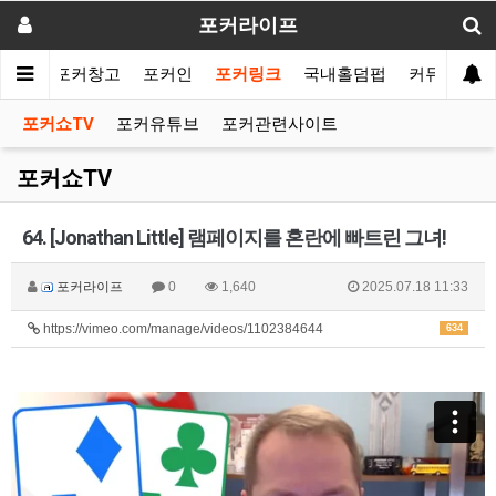
포커라이프
대회
포커창고
포커인
포커링크
국내홀덤펍
커뮤니티
포커쇼TV
포커유튜브
포커관련사이트
포커쇼TV
64. [Jonathan Little] 램페이지를 혼란에 빠트린 그녀!
포커라이프
0
1,640
2025.07.18 11:33
https://vimeo.com/manage/videos/1102384644
634