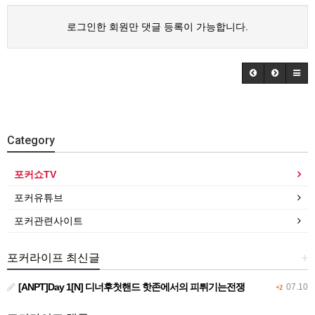
로그인한 회원만 댓글 등록이 가능합니다.
Category
포커쇼TV
포커유튜브
포커관련사이트
포커라이프 최신글
+
[ANPT]Day 1[N] 디너후첫핸드 핫존에서의 피튀기는전쟁
07.10
+2