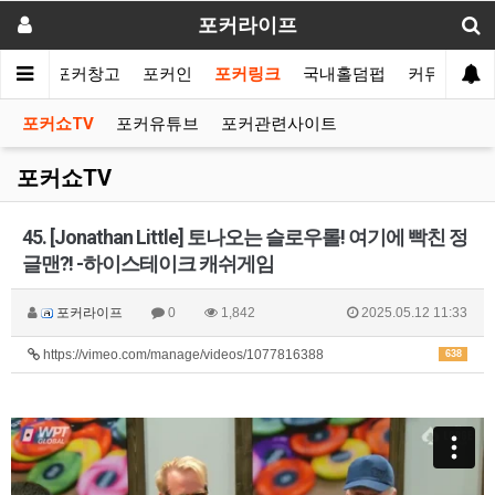
포커라이프
대회
포커창고
포커인
포커링크
국내홀덤펍
커뮤니티
포커쇼TV
포커유튜브
포커관련사이트
포커쇼TV
45. [Jonathan Little] 토나오는 슬로우롤! 여기에 빡친 정
글맨?! -하이스테이크 캐쉬게임
포커라이프
0
1,842
2025.05.12 11:33
https://vimeo.com/manage/videos/1077816388
638