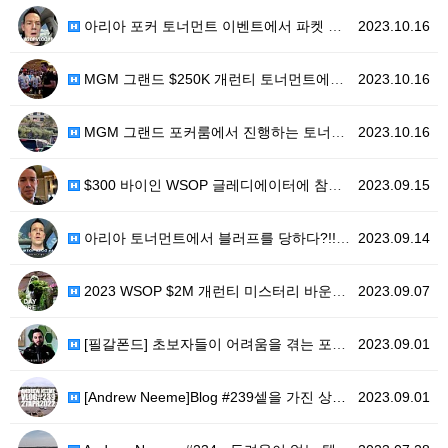
아리아 포커 토너먼트 이벤트에서 파켓 A가 들어오다!!…
2023.10.16
MGM 그랜드 $250K 개런티 토너먼트에서 우승을 차…
2023.10.16
MGM 그랜드 포커룸에서 진행하는 토너먼트에서 파켓 A…
2023.10.16
$300 바이인 WSOP 글레디에이터에 참가하다! WS…
2023.09.15
아리아 토너먼트에서 블러프를 당하다?!! WSOP vl…
2023.09.14
2023 WSOP $2M 개런티 미스터리 바운티에 참가…
2023.09.07
[필갈폰드] 초보자들이 어려움을 겪는 포커 스킬 탑 5
2023.09.01
[Andrew Neeme]Blog #239셑을 가진 상…
2023.09.01