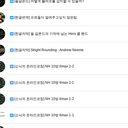
[필갈폰드] 어떻게 블러프를 감지할 수 있을까?
[한글번역] 프로들이 알려주고싶지 않은팁
[한글자막] 필 갈폰드의 기억에 남는 Hero 콜 핸드
[한글자막] Stright Rounding - Andrew Neeme
[소닉의 온라인코칭] NH 10방 6max 2-2
[소닉의 온라인코칭] NH 10방 6max 2-1
[소닉의 온라인코칭] NH 10방 6max 1-2
[소닉의 온라인코칭] NH 10방 6max 1-1