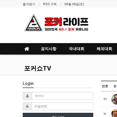
즐겨찾기
RSS 구독
08월 08일(토)
공지사항
국내대회
해외대회
포커쇼TV
Login
번호
포
92
91