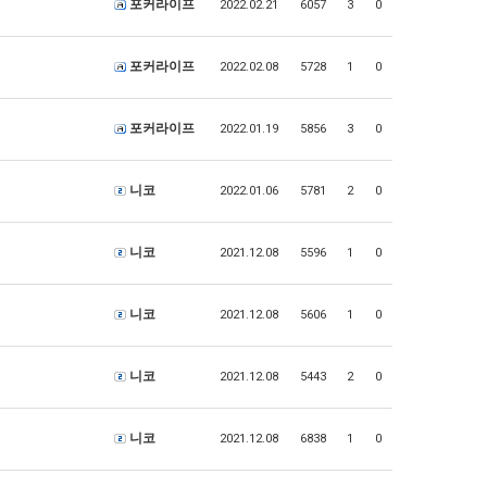
포커라이프
2022.02.21
6057
3
0
포커라이프
2022.02.08
5728
1
0
포커라이프
2022.01.19
5856
3
0
니코
2022.01.06
5781
2
0
니코
2021.12.08
5596
1
0
니코
2021.12.08
5606
1
0
니코
2021.12.08
5443
2
0
니코
2021.12.08
6838
1
0