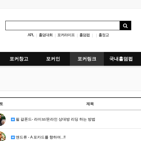
APL
홀덤대회
포커라이프
홀덤펍
홀정교
|
|
|
|
|
포커창고
포커인
포커링크
국내홀덤펍
토
제목
필 갈폰드- 라이브/온라인 상대방 리딩 하는 방법
앤드류 - A 포카드를 향하여...!!