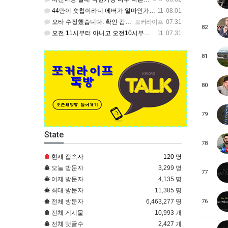
44만이 숏칩이라니 에버가 얼마인가요? Utg스택도 궁금하네요
11
08.01
오타 수정했습니다. 확인 감사합니다.
포커라이프
07.31
82
오전 11시부터 아니고 오전10시부터 시작아닌가요
11
07.31
81
80
79
State
78
현재 접속자
120 명
오늘 방문자
3,299 명
77
어제 방문자
4,135 명
최대 방문자
11,385 명
전체 방문자
6,463,277 명
76
전체 게시물
10,993 개
전체 댓글수
2,427 개