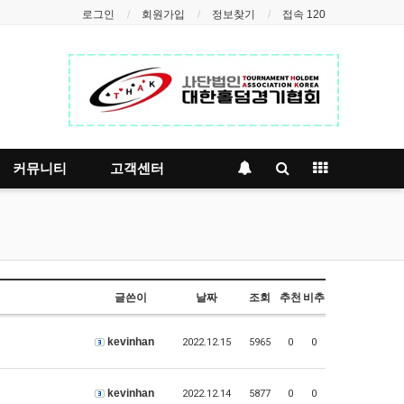
로그인
회원가입
정보찾기
접속 120
커뮤니티
고객센터
글쓴이
날짜
조회
추천
비추
kevinhan
2022.12.15
5965
0
0
kevinhan
2022.12.14
5877
0
0