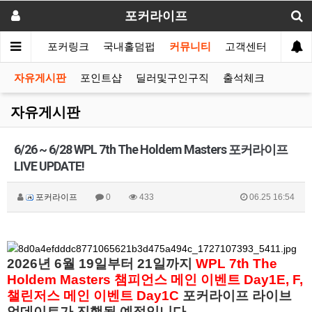
포커라이프
포커인
포커링크
국내홀덤펍
커뮤니티
고객센터
자유게시판
포인트샵
딜러및구인구직
출석체크
자유게시판
6/26 ~ 6/28 WPL 7th The Holdem Masters 포커라이프
LIVE UPDATE!
포커라이프
0
433
06.25 16:54
2026년 6월 19일부터 21일까지
WPL 7th The
Holdem Masters 챔피언스 메인 이벤트 Day1E, F,
챌린저스 메인 이벤트 Day1C
포커라이프 라이브
업데이트가 진행될 예정입니다.