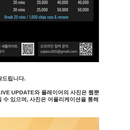
탁드립니다.
LIVE UPDATE와 플레이어의 사진은 웹뿐
 수 있으며, 사진은 어플리케이션을 통해