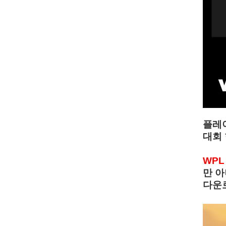
플레
대회 
WPL 
만 
다운