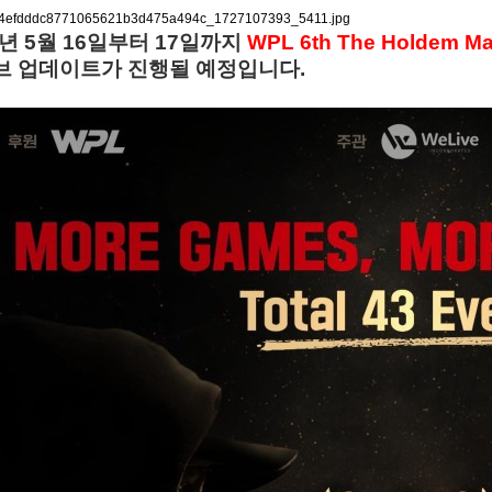
6년 5월 16일부터 17일까지
WPL 6th The Holdem Ma
브 업데이트가 진행될 예정입니다.