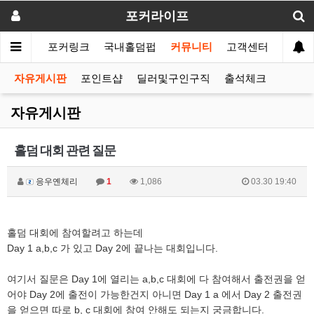
포커라이프
포커인
포커링크
국내홀덤펍
커뮤니티
고객센터
자유게시판
포인트샵
딜러및구인구직
출석체크
자유게시판
홀덤 대회 관련 질문
응우옌체리
1
1,086
03.30 19:40
홀덤 대회에 참여할려고 하는데
Day 1 a,b,c 가 있고 Day 2에 끝나는 대회입니다.
여기서 질문은 Day 1에 열리는 a,b,c 대회에 다 참여해서 출전권을 얻
어야 Day 2에 출전이 가능한건지 아니면 Day 1 a 에서 Day 2 출전권
을 얻으면 따로 b, c 대회에 참여 안해도 되는지 궁금합니다.