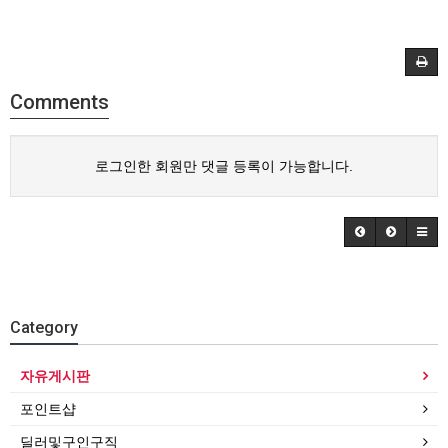
Comments
로그인한 회원만 댓글 등록이 가능합니다.
Category
자유게시판
포인트샵
딜러및구인구직