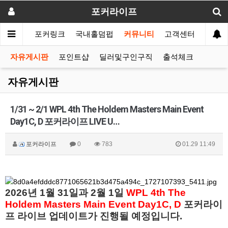
포커라이프
포커인
포커링크
국내홀덤펍
커뮤니티
고객센터
자유게시판
포인트샵
딜러및구인구직
출석체크
자유게시판
1/31 ~ 2/1 WPL 4th The Holdem Masters Main Event
Day1C, D 포커라이프 LIVE U…
포커라이프
0
783
01.29 11:49
2026년 1월 31일과 2월 1일
WPL 4th The
Holdem Masters Main Event Day1C, D
포커라이
프 라이브 업데이트가 진행될 예정입니다.