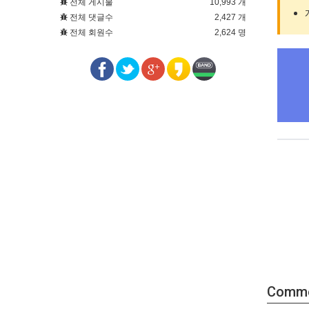
전체 게시물
10,993 개
전체 댓글수
2,427 개
전체 회원수
2,624 명
Comm