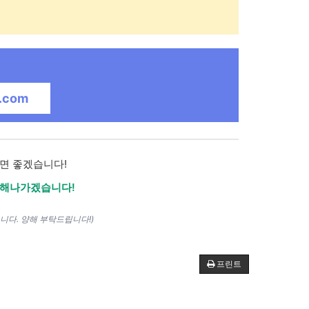
t.com
면 좋겠습니다!
선해나가겠습니다!
다. 양해 부탁드립니다!)
프린트