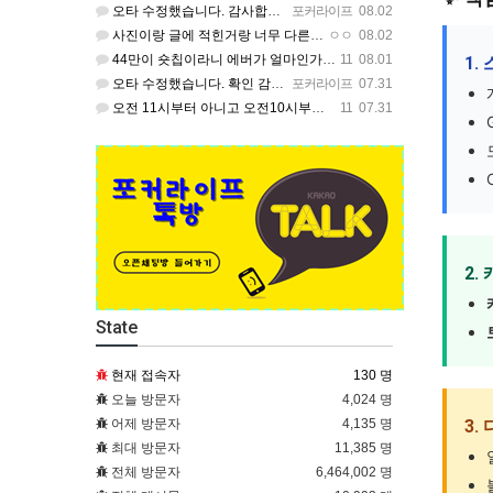
오타 수정했습니다. 감사합니다.
포커라이프
08.02
사진이랑 글에 적힌거랑 너무 다른데... 검수가 아예 안되고 올라오나봐요
ㅇㅇ
08.02
44만이 숏칩이라니 에버가 얼마인가요? Utg스택도 궁금하네요
11
08.01
1.
오타 수정했습니다. 확인 감사합니다.
포커라이프
07.31
오전 11시부터 아니고 오전10시부터 시작아닌가요
11
07.31
2.
State
현재 접속자
130 명
오늘 방문자
4,024 명
어제 방문자
4,135 명
3.
최대 방문자
11,385 명
전체 방문자
6,464,002 명