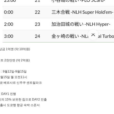
상금 1억엔 (약 10억원)
 2천만엔 (약 2억원)
: 9월12일-9월15일
 9월15일 월 오전11시
 도쿄 베르사르 신주쿠 센트럴파크
 DAY1 진행
의 15% 보유한 칩으로 DAY2 진출
진출시 도쿄행 항공 숙박 스폰서