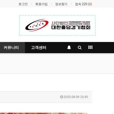
로그인
회원가입
정보찾기
접속 220 (
1
)
커뮤니티
고객센터
2025.08.09 15:45