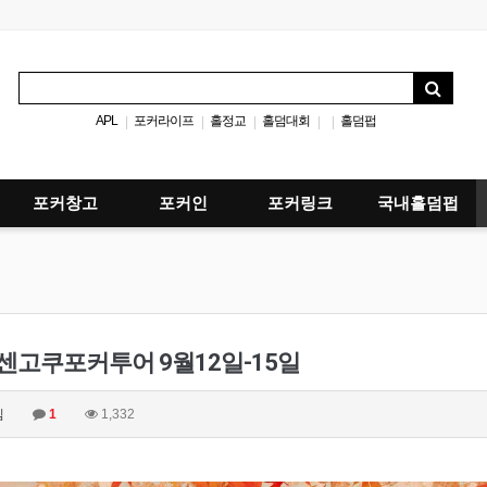
APL
포커라이프
홀정교
홀덤대회
홀덤펍
|
|
|
|
|
포커창고
포커인
포커링크
국내홀덤펍
센고쿠포커투어 9월12일-15일
킴
1
1,332