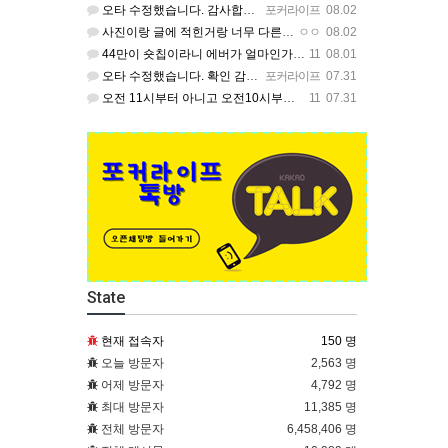
오타 수정했습니다. 감사합니다.
포커라이프
08.02
사진이랑 글에 적힌거랑 너무 다른데... 검수가 아예 안되고 올라오나봐요
ㅇㅇ
08.02
44만이 숏칩이라니 에버가 얼마인가요? Utg스택도 궁금하네요
11
08.01
오타 수정했습니다. 확인 감사합니다.
포커라이프
07.31
오전 11시부터 아니고 오전10시부터 시작아닌가요
11
07.31
State
현재 접속자
150 명
오늘 방문자
2,563 명
어제 방문자
4,792 명
최대 방문자
11,385 명
전체 방문자
6,458,406 명