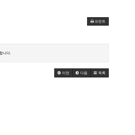
프린트
합니다.
이전
다음
목록