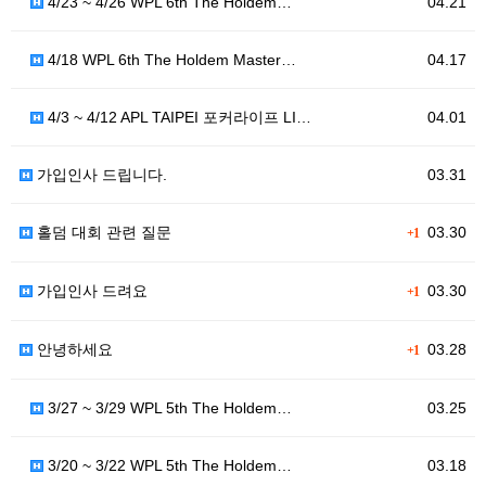
4/23 ~ 4/26 WPL 6th The Holdem…
04.21
4/18 WPL 6th The Holdem Master…
04.17
4/3 ~ 4/12 APL TAIPEI 포커라이프 LI…
04.01
가입인사 드립니다.
03.31
홀덤 대회 관련 질문
03.30
+1
가입인사 드려요
03.30
+1
안녕하세요
03.28
+1
3/27 ~ 3/29 WPL 5th The Holdem…
03.25
3/20 ~ 3/22 WPL 5th The Holdem…
03.18