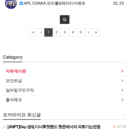
APL OSAKA 프리롤&채리티이벤트
01.23
1
2
3
4
5
Category
자유게시판
포인트샵
딜러및구인구직
출석체크
포커라이프 최신글
+
[ANPT]Day 1[N] 디너후첫핸드 핫존에서의 피튀기는전쟁
07.10
+2