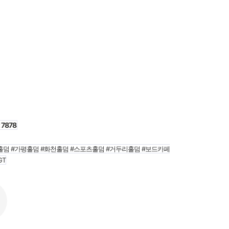
7878
홀덤 #가평홀덤 #화천홀덤 #스포츠홀덤 #거두리홀덤 #보드카페
GT