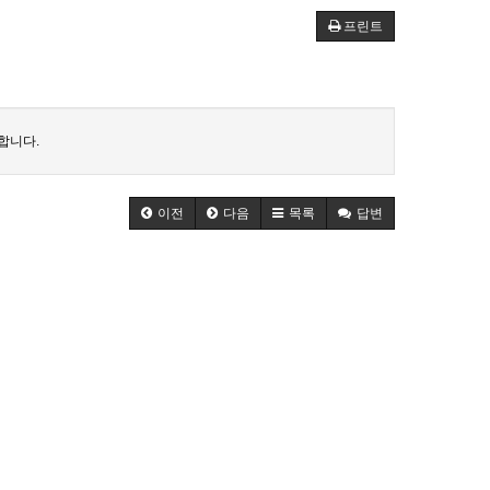
프린트
합니다.
이전
다음
목록
답변