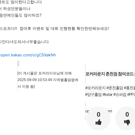
이벤트도 많이한다고합니다
커 하셨던분들이나
즘연예인들도 많이하죠?
스포츠다!! 참여후 이벤트 및 대회 진행현황 확인한번해보세요!
지안다녀도되서너무좋습니다
//open.kakao.com/o/gC5XakNh
[이 게시물은 포커라이프님에 의해
포커라운지 춘천점 참여코드 : 
2025-09-09 10:53:49 지역별홀덤펍에
서 이동 됨]
#포커라운지 #춘천홀덤 #홍천
#양구홀덤 #kstar #슈퍼컵 #PF
open.kakao.com
0
0