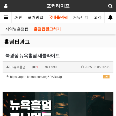
포커라이프
창고
포커인
포커링크
국내홀덤펍
커뮤니티
고객센터
지역별홀덤펍
홀덤펍광고하기
홀덤펍광고
북광장 뉴욕홀덤 새틀라이트
뉴욕홀덤
1
1,590
2025.03.05 20:35
https://open.kakao.com/o/g5RABuUg
282