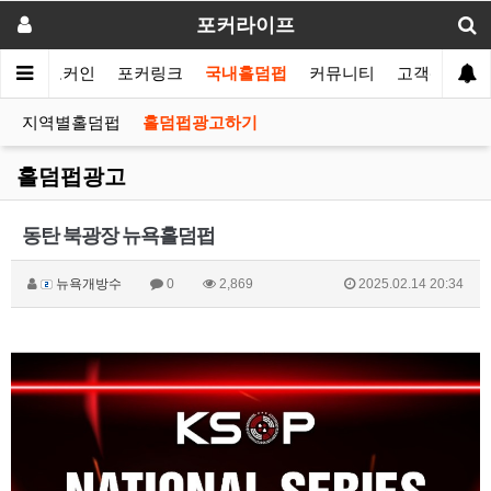
포커라이프
창고
포커인
포커링크
국내홀덤펍
커뮤니티
고객센터
지역별홀덤펍
홀덤펍광고하기
홀덤펍광고
동탄 북광장 뉴욕홀덤펍
뉴욕개방수
0
2,869
2025.02.14 20:34