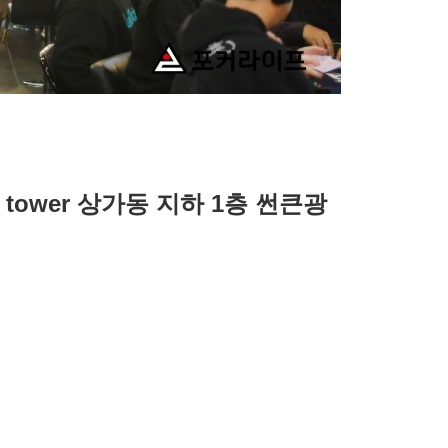
 tower 상가동 지하 1층 썬큰광