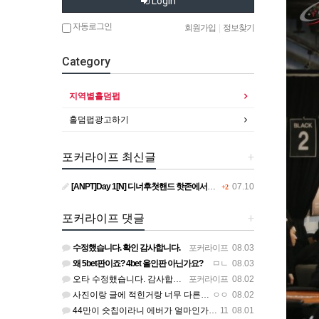
Login
자동로그인
회원가입
|
정보찾기
Category
지역별홀덤펍
홀덤펍광고하기
포커라이프 최신글
+
[ANPT]Day 1[N] 디너후첫핸드 핫존에서의 피튀기는전쟁
07.10
+2
포커라이프 댓글
+
수정했습니다. 확인 감사합니다.
포커라이프
08.03
왜 5bet판이죠? 4bet 올인판 아닌가요?
ㅁㄴ
08.03
오타 수정했습니다. 감사합니다.
포커라이프
08.02
사진이랑 글에 적힌거랑 너무 다른데... 검수가 아예 안되고 올라오나봐요
ㅇㅇ
08.02
44만이 숏칩이라니 에버가 얼마인가요? Utg스택도 궁금하네요
11
08.01