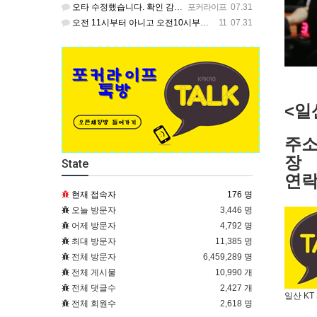
오타 수정했습니다. 확인 감사합니다.
포커라이프
07.31
오전 11시부터 아니고 오전10시부터 시작아닌가요
11
07.31
<일산
주소
장
State
연락처
현재 접속자
176 명
오늘 방문자
3,446 명
어제 방문자
4,792 명
최대 방문자
11,385 명
전체 방문자
6,459,289 명
전체 게시물
10,990 개
전체 댓글수
2,427 개
일산 KT 
전체 회원수
2,618 명