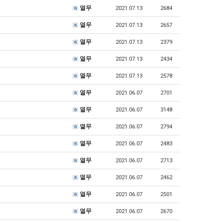
열무
2021.07.13
2684
열무
2021.07.13
2657
열무
2021.07.13
2379
열무
2021.07.13
2434
열무
2021.07.13
2578
열무
2021.06.07
2701
열무
2021.06.07
3148
열무
2021.06.07
2794
열무
2021.06.07
2483
열무
2021.06.07
2713
열무
2021.06.07
2462
열무
2021.06.07
2501
열무
2021.06.07
2670