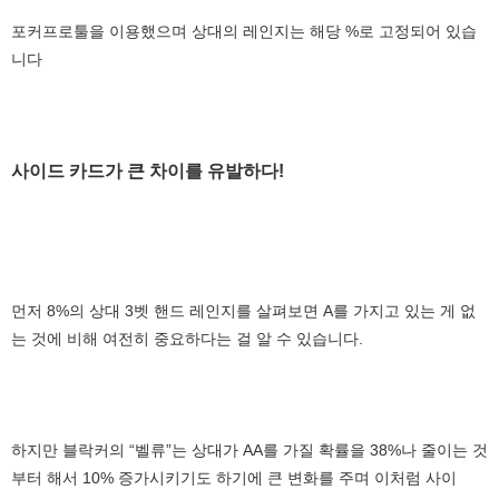
포커프로툴을 이용했으며 상대의 레인지는 해당 %로 고정되어 있습
니다
사이드 카드가 큰 차이를 유발하다!
먼저 8%의 상대 3벳 핸드 레인지를 살펴보면 A를 가지고 있는 게 없
는 것에 비해 여전히 중요하다는 걸 알 수 있습니다.
하지만 블락커의 “벨류”는 상대가 AA를 가질 확률을 38%나 줄이는 것
부터 해서 10% 증가시키기도 하기에 큰 변화를 주며 이처럼 사이