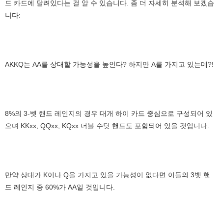
드 카드에 달려있다는 걸 알 수 있습니다. 좀 더 자세히 분석해 보겠습
니다:
AKKQ는 AA를 상대할 가능성을 높인다? 하지만 A를 가지고 있는데?!
8%의 3-벳 핸드 레인지의 경우 대개 하이 카드 중심으로 구성되어 있
으며 KKxx, QQxx, KQxx 더블 수딧 핸드도 포함되어 있을 것입니다.
만약 상대가 K이나 Q을 가지고 있을 가능성이 없다면 이들의 3벳 핸
드 레인지 중 60%가 AA일 것입니다.