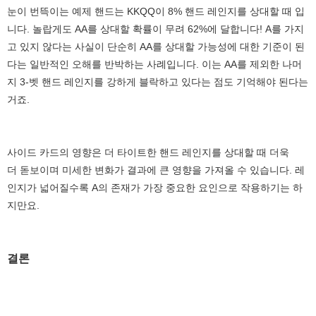
눈이 번뜩이는 예제 핸드는 KKQQ이 8% 핸드 레인지를 상대할 때 입
니다. 놀랍게도 AA를 상대할 확률이 무려 62%에 달합니다! A를 가지
고 있지 않다는 사실이 단순히 AA를 상대할 가능성에 대한 기준이 된
다는 일반적인 오해를 반박하는 사례입니다. 이는 AA를 제외한 나머
지 3-벳 핸드 레인지를 강하게 블락하고 있다는 점도 기억해야 된다는
거죠.
사이드 카드의 영향은 더 타이트한 핸드 레인지를 상대할 때 더욱
더 돋보이며 미세한 변화가 결과에 큰 영향을 가져올 수 있습니다. 레
인지가 넓어질수록 A의 존재가 가장 중요한 요인으로 작용하기는 하
지만요.
결론