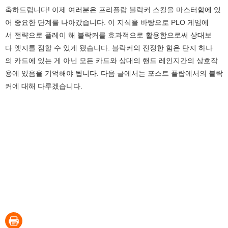
축하드립니다! 이제 여러분은 프리플랍 블락커 스킬을 마스터함에 있
어 중요한 단계를 나아갔습니다. 이 지식을 바탕으로 PLO 게임에
서 전략으로 플레이 해 블락커를 효과적으로 활용함으로써 상대보
다 엣지를 점할 수 있게 됐습니다. 블락커의 진정한 힘은 단지 하나
의 카드에 있는 게 아닌 모든 카드와 상대의 핸드 레인지간의 상호작
용에 있음을 기억해야 됩니다. 다음 글에서는 포스트 플랍에서의 블락
커에 대해 다루겠습니다.