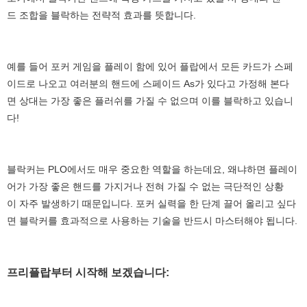
드 조합을 블락하는 전략적 효과를 뜻합니다.
예를 들어 포커 게임을 플레이 함에 있어 플랍에서 모든 카드가 스페
이드로 나오고 여러분의 핸드에 스페이드 As가 있다고 가정해 본다
면 상대는 가장 좋은 플러쉬를 가질 수 없으며 이를 블락하고 있습니
다!
블락커는 PLO에서도 매우 중요한 역할을 하는데요, 왜냐하면 플레이
어가 가장 좋은 핸드를 가지거나 전혀 가질 수 없는 극단적인 상황
이 자주 발생하기 때문입니다. 포커 실력을 한 단계 끌어 올리고 싶다
면 블락커를 효과적으로 사용하는 기술을 반드시 마스터해야 됩니다.
프리플랍부터 시작해 보겠습니다: