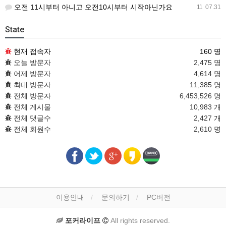
오전 11시부터 아니고 오전10시부터 시작아닌가요
11
07.31
State
현재 접속자
160 명
오늘 방문자
2,475 명
어제 방문자
4,614 명
최대 방문자
11,385 명
전체 방문자
6,453,526 명
전체 게시물
10,983 개
전체 댓글수
2,427 개
전체 회원수
2,610 명
이용안내
문의하기
PC버전
포커라이프
All rights reserved.