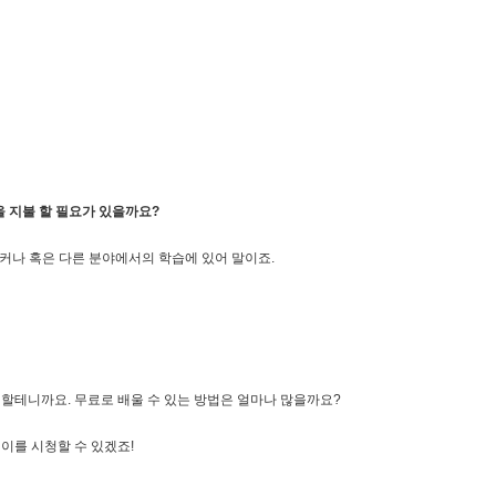
 지불 할 필요가 있을까요?
커나 혹은 다른 분야에서의 학습에 있어 말이죠.
할테니까요. 무료로 배울 수 있는 방법은 얼마나 많을까요?
이를 시청할 수 있겠죠!