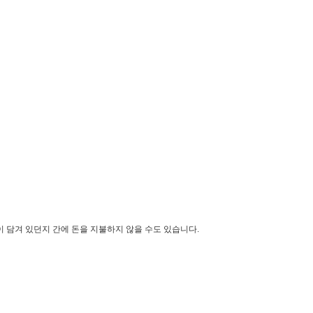
이 담겨 있던지 간에 돈을 지불하지 않을 수도 있습니다.