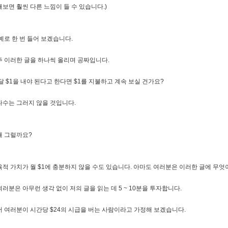
보면 훨씬 다른 느낌이 들 수 있습니다.)
예로 한 번 들어 보겠습니다.
주 이러한 글을 하나씩 올리며 공짜입니다.
달 $1을 내야 된다고 한다면 $1를 지불하고 계속 보실 건가요?
다수는 그러지 않을 것입니다.
왜 그럴까요?
육적 가치가 월 $1에 충분하지 않을 수도 있습니다. 아마도 여러분은 이러한 글에 무엇
러분은 아무런 생각 없이 저의 글을 읽는 데 5 ~ 10분을 투자합니다.
어 여러분이 시간당 $24의 시급을 버는 사람이라고 가정해 보겠습니다.