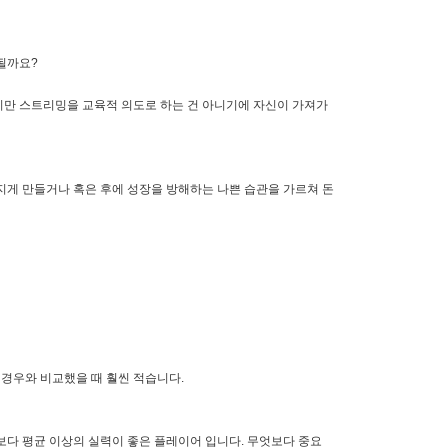
될까요?
만 스트리밍을 교육적 의도로 하는 건 아니기에 자신이 가져가
게 만들거나 혹은 후에 성장을 방해하는 나쁜 습관을 가르쳐 돈
경우와 비교했을 때 훨씬 적습니다.
다 평균 이상의 실력이 좋은 플레이어 입니다. 무엇보다 중요