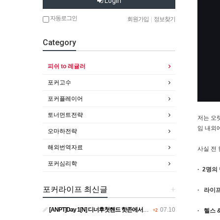
Login
자동로그인
회원가입
|
정보찾기
Category
피쉬 to 레귤러
포커고수
포커플레이어
토너먼트전략
저는 오
임 내외
오마하전략
해외번역자료
사실 전 
포커심리학
· 2명의
포커라이프 최신글
+
· 라이
[ANPT]Day 1[N] 디너후첫핸드 핫존에서의 피튀기는전쟁
07.10
+2
· 헬스 