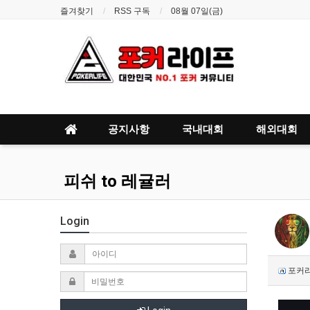
즐겨찾기
RSS 구독
08월 07일(금)
공지사항
국내대회
해외대회
피쉬 to 레귤러
Login
포커