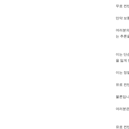
무료 컨
만약 보
여러분의
는 추론
이는 단
을 잃게 
이는 정
유료 컨
물론입니
여러분은
유료 컨