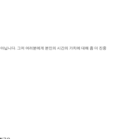
아닙니다. 그저 여러분에게 본인의 시간의 가치에 대해 좀 더 진중