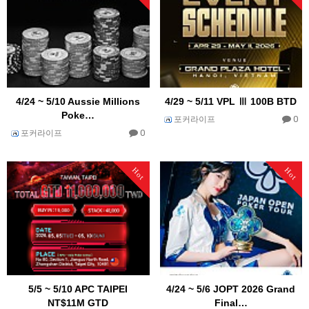
4/24 ~ 5/10 Aussie Millions
4/29 ~ 5/11 VPL Ⅲ 100B BTD
Poke…
0
포커라이프
0
포커라이프
Hot
Hot
5/5 ~ 5/10 APC TAIPEI
4/24 ~ 5/6 JOPT 2026 Grand
NT$11M GTD
Final…