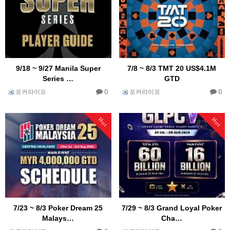
9/18 ~ 9/27 Manila Super
7/8 ~ 8/3 TMT 20 US$4.1M
Series …
GTD
0
0
포커라이프
포커라이프
Hot
Hot
7/23 ~ 8/3 Poker Dream 25
7/29 ~ 8/3 Grand Loyal Poker
Malays…
Cha…