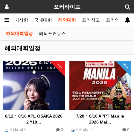
포커라이프
인
공지사항
국내대회
해외대회
포커창고
포커인
포
해외대회일정
해외포커뉴스
해외대회일정
New
Hot
8/12 ~ 8/16 APL OSAKA 2026
7/28 ~ 8/10 APPT Manila
2 ¥10…
2026 Mai…
0
0
포커라이프
포커라이프