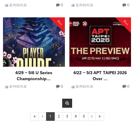
0
0
포커라이프
포커라이프
Hot
Hot
4/29 ~ 5/6 U Series
4/22 ~ 5/3 APT TAIPEI 2026
Championship…
Over …
0
0
포커라이프
포커라이프
1
2
3
4
5