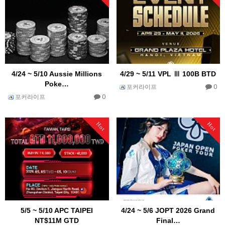
4/24 ~ 5/10 Aussie Millions
4/29 ~ 5/11 VPL Ⅲ 100B BTD
Poke…
0
포커라이프
0
포커라이프
Hot
Hot
5/5 ~ 5/10 APC TAIPEI
4/24 ~ 5/6 JOPT 2026 Grand
NT$11M GTD
Final…