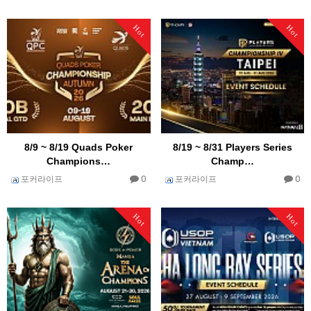
Hot
Hot
8/9 ~ 8/19 Quads Poker
8/19 ~ 8/31 Players Series
Champions…
Champ…
0
0
포커라이프
포커라이프
Hot
Hot