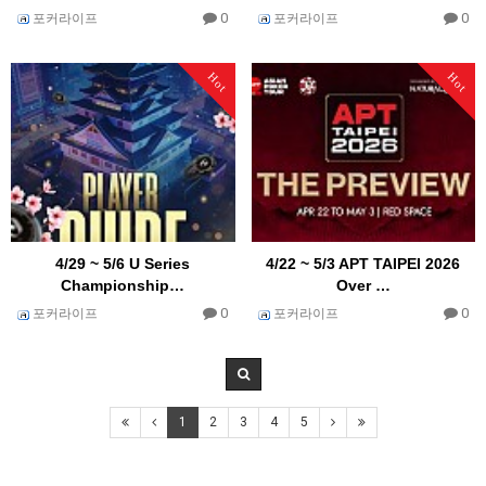
0
0
포커라이프
포커라이프
Hot
Hot
4/29 ~ 5/6 U Series
4/22 ~ 5/3 APT TAIPEI 2026
Championship…
Over …
0
0
포커라이프
포커라이프
1
2
3
4
5