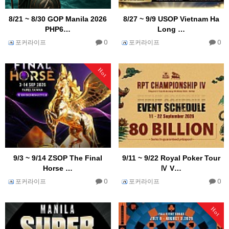
8/21 ~ 8/30 GOP Manila 2026
8/27 ~ 9/9 USOP Vietnam Ha
PHP6…
Long …
0
0
포커라이프
포커라이프
Hot
9/3 ~ 9/14 ZSOP The Final
9/11 ~ 9/22 Royal Poker Tour
Horse …
Ⅳ V…
0
0
포커라이프
포커라이프
Hot