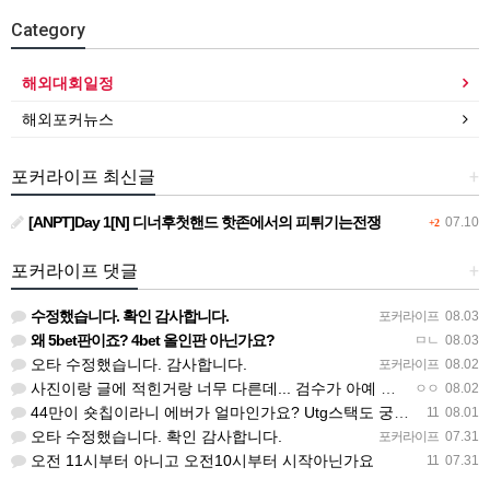
Category
해외대회일정
해외포커뉴스
포커라이프 최신글
+
[ANPT]Day 1[N] 디너후첫핸드 핫존에서의 피튀기는전쟁
07.10
+2
포커라이프 댓글
+
수정했습니다. 확인 감사합니다.
포커라이프
08.03
왜 5bet판이죠? 4bet 올인판 아닌가요?
ㅁㄴ
08.03
오타 수정했습니다. 감사합니다.
포커라이프
08.02
사진이랑 글에 적힌거랑 너무 다른데... 검수가 아예 안되고 올라오나봐요
ㅇㅇ
08.02
44만이 숏칩이라니 에버가 얼마인가요? Utg스택도 궁금하네요
11
08.01
오타 수정했습니다. 확인 감사합니다.
포커라이프
07.31
오전 11시부터 아니고 오전10시부터 시작아닌가요
11
07.31