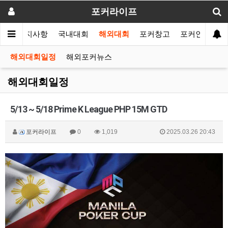
포커라이프
인
공지사항
국내대회
해외대회
포커창고
포커인
포
해외대회일정
해외포커뉴스
해외대회일정
5/13 ~ 5/18 Prime K League PHP 15M GTD
포커라이프
0
1,019
2025.03.26 20:43