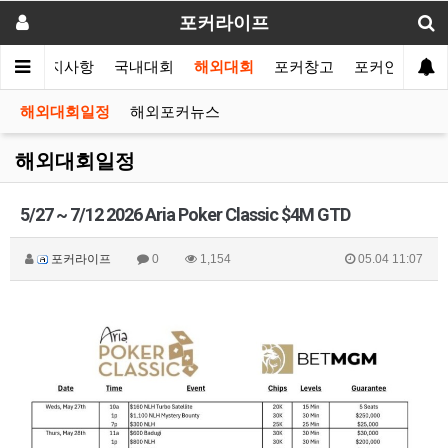
포커라이프
인
공지사항
국내대회
해외대회
포커창고
포커인
포
해외대회일정
해외포커뉴스
해외대회일정
5/27 ~ 7/12 2026 Aria Poker Classic $4M GTD
포커라이프
0
1,154
05.04 11:07