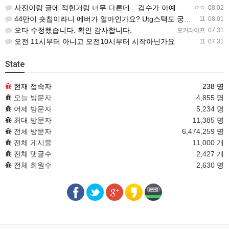
사진이랑 글에 적힌거랑 너무 다른데... 검수가 아예 안되고 올라오나봐요
ㅇㅇ
08.02
44만이 숏칩이라니 에버가 얼마인가요? Utg스택도 궁금하네요
11
08.01
오타 수정했습니다. 확인 감사합니다.
포커라이프
07.31
오전 11시부터 아니고 오전10시부터 시작아닌가요
11
07.31
State
현재 접속자
238 명
오늘 방문자
4,855 명
어제 방문자
5,234 명
최대 방문자
11,385 명
전체 방문자
6,474,259 명
전체 게시물
11,000 개
전체 댓글수
2,427 개
전체 회원수
2,630 명