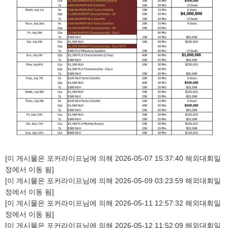
[이 게시물은 포커라이프님에 의해 2026-05-07 15:37:40 해외대회일
정에서 이동 됨]
[이 게시물은 포커라이프님에 의해 2026-05-09 03:23:59 해외대회일
정에서 이동 됨]
[이 게시물은 포커라이프님에 의해 2026-05-11 12:57:32 해외대회일
정에서 이동 됨]
[이 게시물은 포커라이프님에 의해 2026-05-12 11:52:09 해외대회일