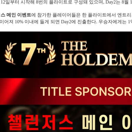
 12일부터 시작해 8번의 플라이트로 구성돼 있으며, Day2는 8월 
스 메인 이벤트
에 참가한 플레이어들은 한 플라이트에서 엔트리의 
더 이어져 10% 이내에 들게 되면 Day2에 진출한다. 우승자에게는