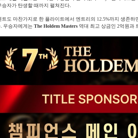
우승자가 탄생할 때까지 펼쳐진다.
벤트도 마찬가지로 한 플라이트에서 엔트리의 12.5%까지 생존하면 
. 우승자에게는
The Holdem Masters
역대 최고 상금인 2억원과 