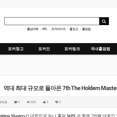
홀덤대회
APL
포커라이프
홀정교
홀덤펍
|
|
|
|
|
포커창고
포커인
포커링크
국내홀덤펍
역대 최대 규모로 돌아온 7th The Holdem Master
라이프
0
690
0
0
oldem Masters
가 대한민국 No.1 홀덤
WPL
과 함께 7번째 대회인