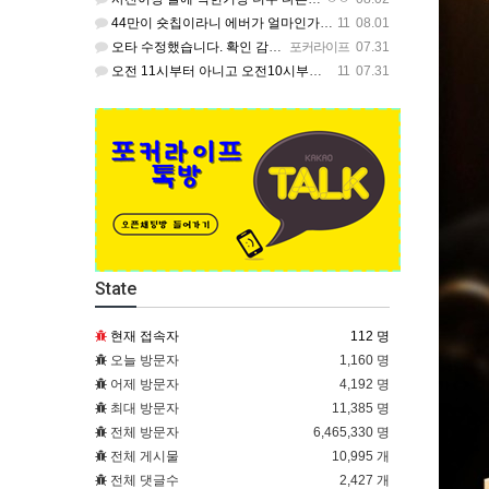
44만이 숏칩이라니 에버가 얼마인가요? Utg스택도 궁금하네요
11
08.01
오타 수정했습니다. 확인 감사합니다.
포커라이프
07.31
오전 11시부터 아니고 오전10시부터 시작아닌가요
11
07.31
State
현재 접속자
112 명
오늘 방문자
1,160 명
어제 방문자
4,192 명
최대 방문자
11,385 명
전체 방문자
6,465,330 명
전체 게시물
10,995 개
전체 댓글수
2,427 개