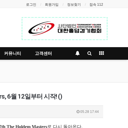
로그인
회원가입
정보찾기
접속 112
커뮤니티
고객센터
s, 6월 12일부터 시작! ()
05.28 17:44
7th The Holdem Masters
로 다시 돌아온다.