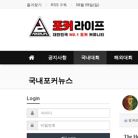
즐겨찾기
RSS 구독
08월 09일(일)
공지사항
국내대회
해외대회
국내포커뉴스
Login
포커
The H