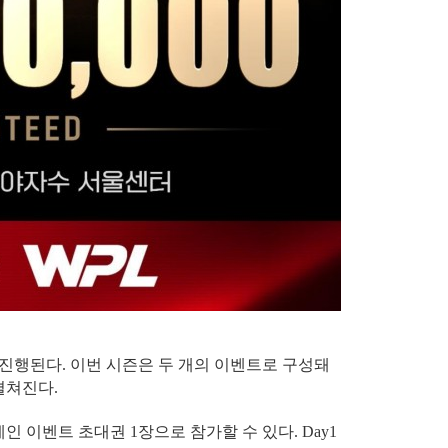
로 진행된다. 이번 시즌은 두 개의 이벤트로 구성돼
펼쳐진다.
 이벤트 초대권 1장으로 참가할 수 있다. Day1