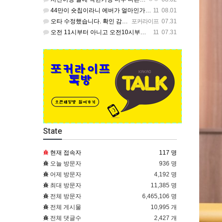
44만이 숏칩이라니 에버가 얼마인가요? Utg스택도 궁금하네요
11
08.01
오타 수정했습니다. 확인 감사합니다.
포커라이프
07.31
오전 11시부터 아니고 오전10시부터 시작아닌가요
11
07.31
State
현재 접속자
117 명
오늘 방문자
936 명
어제 방문자
4,192 명
최대 방문자
11,385 명
전체 방문자
6,465,106 명
전체 게시물
10,995 개
전체 댓글수
2,427 개