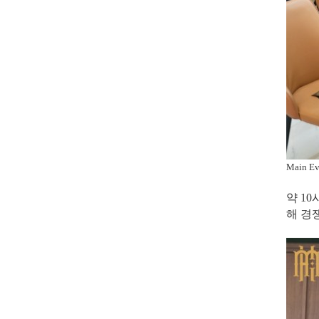
Main Ev
약 1
해 경