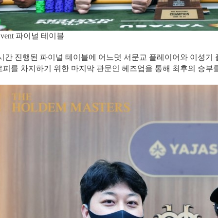
 Event 파이널 테이블
 시간 진행된 파이널 테이블에 어느덧 서문교 플레이어와 이성기 플
로피를 차지하기 위한 마지막 관문인 헤즈업을 통해 최후의 승부를