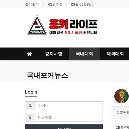
즐겨찾기
RSS 구독
08월 09일(일)
공지사항
국내대회
해외대회
국내포커뉴스
Login
포커
대한민