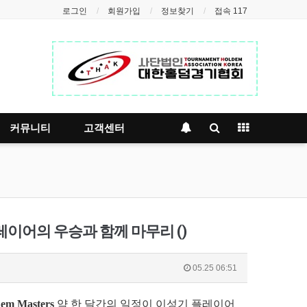
로그인
회원가입
정보찾기
접속 117
커뮤니티
고객센터
이성기 플레이어의 우승과 함께 마무리 ()
05.25 06:51
dem Masters
약 한 달간의 일정이 이성기 플레이어