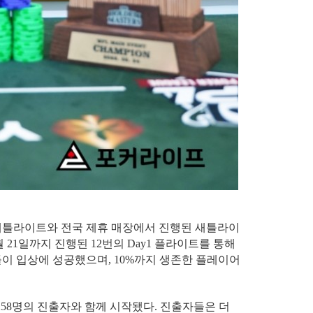
새틀라이트와 전국 제휴 매장에서 진행된 새틀라이
21일까지 진행된 12번의 Day1 플라이트를 통해
들이 입상에 성공했으며, 10%까지 생존한 플레이어
 258명의 진출자와 함께 시작됐다. 진출자들은 더