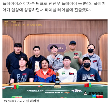
플레이어와 야자수 팀프로 전진우 플레이어 등 9명의 플레이
어가 입상에 성공하면서 파이널 테이블에 진출했다.
Deepstack 2 파이널 테이블