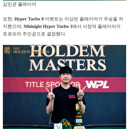
김민균 플레이어
또한,
Hyper Turbo 8
이벤트는 이상빈 플레이어가 우승을 차
지했으며,
Midnight Hyper Turbo 3
에서 서정덕 플레이어가
트로피의 주인공으로 결정됐다.