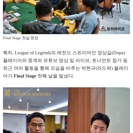
Final Stage 첫날 현장
특히, League of Legends의 레전드 스트리머인 정상길(Dopa)
플레이어와 중계와 유튜브 영상 및 라이브, 토너먼트 참가 등
최근 여러 활동을 통해 모습을 비추는 박현규(라드팍) 플레이
어가
Final Stage
첫째 날을 빛냈다.