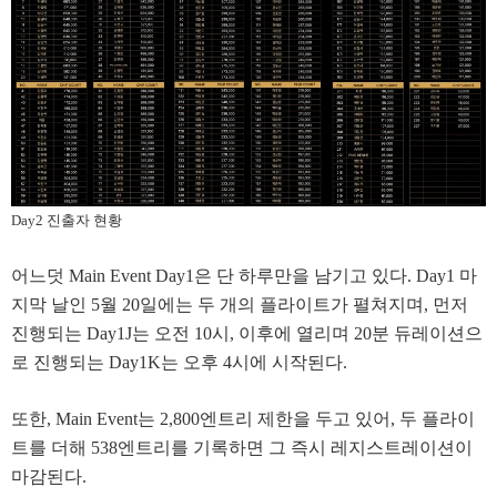
Day2 진출자 현황
어느덧 Main Event Day1은 단 하루만을 남기고 있다. Day1 마
지막 날인 5월 20일에는 두 개의 플라이트가 펼쳐지며, 먼저
진행되는 Day1J는 오전 10시, 이후에 열리며 20분 듀레이션으
로 진행되는 Day1K는 오후 4시에 시작된다.
또한, Main Event는 2,800엔트리 제한을 두고 있어, 두 플라이
트를 더해 538엔트리를 기록하면 그 즉시 레지스트레이션이
마감된다.