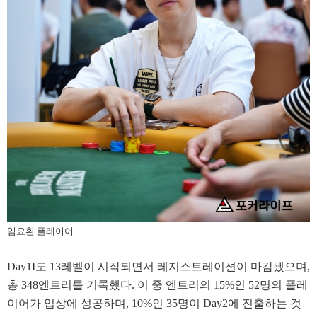
임요환 플레이어
Day1I도 13레벨이 시작되면서 레지스트레이션이 마감됐으며,
총 348엔트리를 기록했다. 이 중 엔트리의 15%인 52명의 플레
이어가 입상에 성공하며, 10%인 35명이 Day2에 진출하는 것