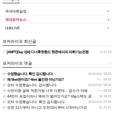
국내대회일정
국내포커뉴스
대회LIVE
포커라이프 최신글
+
[ANPT]Day 1[N] 디너후첫핸드 핫존에서의 피튀기는전쟁
07.10
+2
포커라이프 댓글
+
수정했습니다. 확인 감사합니다.
포커라이프
08.03
왜 5bet판이죠? 4bet 올인판 아닌가요?
ㅁㄴ
08.03
오타 수정했습니다. 감사합니다.
포커라이프
08.02
사진이랑 글에 적힌거랑 너무 다른데... 검수가 아예 안되고 올라오나봐요
ㅇㅇ
08.02
44만이 숏칩이라니 에버가 얼마인가요? Utg스택도 궁금하네요
11
08.01
오타 수정했습니다. 확인 감사합니다.
포커라이프
07.31
오전 11시부터 아니고 오전10시부터 시작아닌가요
11
07.31