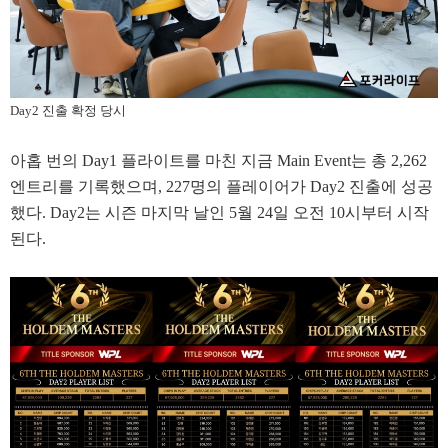
Day2 진출 확정 당시
아홉 번의 Day1 플라이트를 마친 지금 Main Event는 총 2,262
엔트리를 기록했으며, 227명의 플레이어가 Day2 진출에 성공
했다. Day2는 시즌 마지막 날인 5월 24일 오전 10시부터 시작
된다.