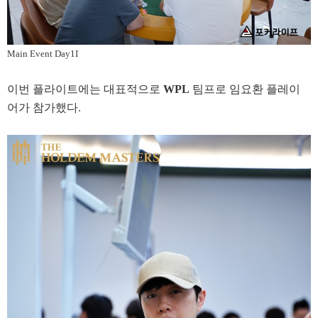
Main Event Day1I
이번 플라이트에는 대표적으로
WPL
팀프로 임요환 플레이
어가 참가했다.