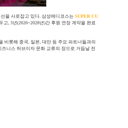
 시선을 사로잡고 있다. 삼성메디코스는
SUPER CU
, 3년(2026~2028년)간 후원 연장 계약을 완료
십을 비롯해 중국, 일본, 대만 등 주요 파트너들과의
비즈니스 허브이자 문화 교류의 장으로 거듭날 전